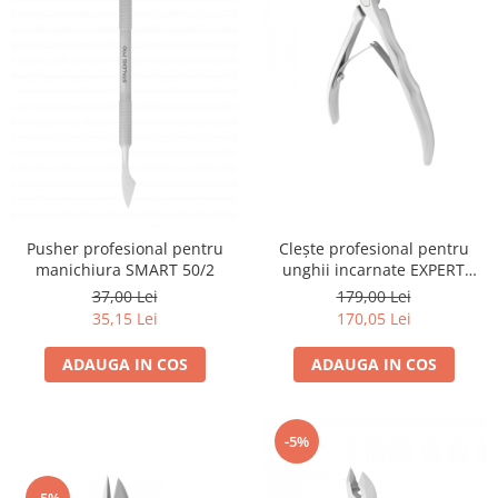
Pusher profesional pentru
Clește profesional pentru
manichiura SMART 50/2
unghii incarnate EXPERT
61/16
37,00 Lei
179,00 Lei
35,15 Lei
170,05 Lei
ADAUGA IN COS
ADAUGA IN COS
-5%
-5%