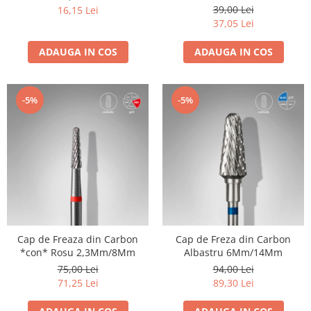
39,00 Lei
16,15 Lei
37,05 Lei
ADAUGA IN COS
ADAUGA IN COS
-5%
-5%
Cap de Freaza din Carbon
Cap de Freza din Carbon
*con* Rosu 2,3Mm/8Mm
Albastru 6Mm/14Mm
75,00 Lei
94,00 Lei
71,25 Lei
89,30 Lei