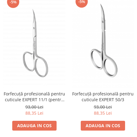
-5%
-5%
Forfecuță profesională pentru
Forfecuță profesională pentru
cuticule EXPERT 11/1 (pentru
cuticule EXPERT 50/3
STÂNGACI)
93,00 Lei
93,00 Lei
88,35 Lei
88,35 Lei
ADAUGA IN COS
ADAUGA IN COS