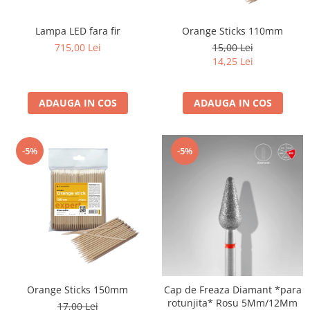
Geluri de Constructie
Tratament Filler cu Acid Hyaluronic
Lampa LED fara fir
Orange Sticks 110mm
Păr Creț
Gel In Bottle
715,00 Lei
15,00 Lei
Păr Drept
Clasic Gel Medium
14,25 Lei
Puro Sole (protectie solara)
Jelly Gel Medium
Scalp
Jelly Gel Strong
ADAUGA IN COS
ADAUGA IN COS
Styling
Gel acrilic
iSmooth Îndreptare Permanentă
Acril
LUCE Tratament
-5%
-5%
Accesorii
Laminare/Reconstructie
Orange Sticks 150mm
Cap de Freaza Diamant *para
rotunjita* Rosu 5Mm/12Mm
17,00 Lei