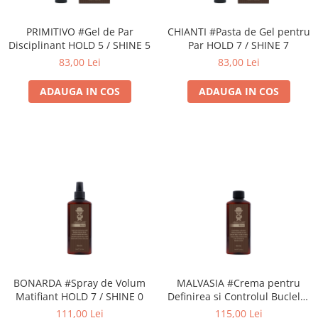
Geluri de Constructie
Tratament Filler cu Acid Hyaluronic
PRIMITIVO #Gel de Par
CHIANTI #Pasta de Gel pentru
Păr Creț
Gel In Bottle
Disciplinant HOLD 5 / SHINE 5
Par HOLD 7 / SHINE 7
Păr Drept
Clasic Gel Medium
83,00 Lei
83,00 Lei
Puro Sole (protectie solara)
Jelly Gel Medium
Scalp
ADAUGA IN COS
ADAUGA IN COS
Jelly Gel Strong
Styling
Gel acrilic
iSmooth Îndreptare Permanentă
Acril
LUCE Tratament
Accesorii
Laminare/Reconstructie
BONARDA #Spray de Volum
MALVASIA #Crema pentru
Matifiant HOLD 7 / SHINE 0
Definirea si Controlul Buclelor
HOLD 4 / SHINE 5
111,00 Lei
115,00 Lei