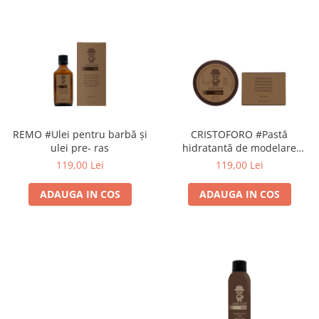
REMO #Ulei pentru barbă și
CRISTOFORO #Pastă
ulei pre- ras
hidratantă de modelare
pentru BARBA si MUSTATA
119,00 Lei
119,00 Lei
HOLD 8 / SHINE 5
ADAUGA IN COS
ADAUGA IN COS