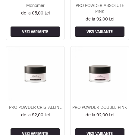
Geluri de Constructie
Tratament Filler cu Acid Hyaluronic
Monomer
PRO POWDER ABSOLUTE
Păr Creț
PINK
Gel In Bottle
de la 65,00 Lei
Păr Drept
Clasic Gel Medium
de la 92,00 Lei
Puro Sole (protectie solara)
Jelly Gel Medium
Scalp
VEZI VARIANTE
VEZI VARIANTE
Jelly Gel Strong
Styling
Gel acrilic
iSmooth Îndreptare Permanentă
Acril
LUCE Tratament
Accesorii
Laminare/Reconstructie
PRO POWDER CRISTALLINE
PRO POWDER DOUBLE PINK
de la 92,00 Lei
de la 92,00 Lei
VEZI VARIANTE
VEZI VARIANTE