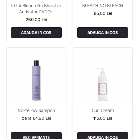
Geluri de Constructie
Tratament Filler cu Acid Hyaluronic
KIT 4 Bleach No Bleach +
BLEACH NO BLEACH
Păr Creț
Activator CADOU
Gel In Bottle
65,00 Lei
Păr Drept
Clasic Gel Medium
260,00 Lei
Puro Sole (protectie solara)
Jelly Gel Medium
Scalp
ADAUGA IN COS
ADAUGA IN COS
Jelly Gel Strong
Styling
Gel acrilic
iSmooth Îndreptare Permanentă
Acril
LUCE Tratament
Accesorii
Laminare/Reconstructie
No-Yellow Sampon
Curl Cream
de la 84,90 Lei
115,00 Lei
VEZI VARIANTE
ADAUGA IN COS