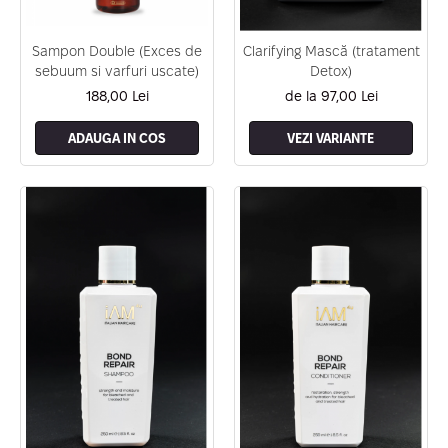
Sampon Double (Exces de
Clarifying Mască (tratament
sebuum si varfuri uscate)
Detox)
188,00 Lei
de la 97,00 Lei
ADAUGA IN COS
VEZI VARIANTE