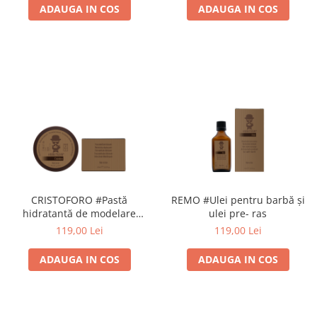
ADAUGA IN COS
ADAUGA IN COS
CRISTOFORO #Pastă
REMO #Ulei pentru barbă și
hidratantă de modelare
ulei pre- ras
pentru BARBA si MUSTATA
119,00 Lei
119,00 Lei
HOLD 8 / SHINE 5
ADAUGA IN COS
ADAUGA IN COS