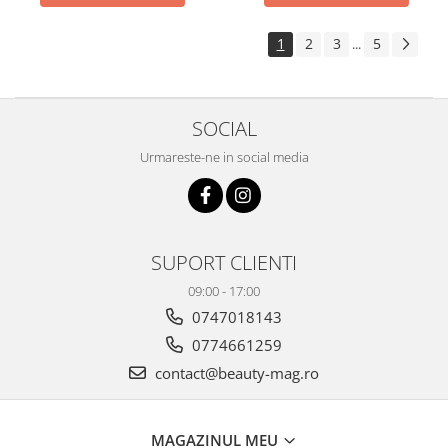
1
2
3
5
...
SOCIAL
Urmareste-ne in social media
SUPORT CLIENTI
09:00 - 17:00
0747018143
0774661259
contact@beauty-mag.ro
MAGAZINUL MEU