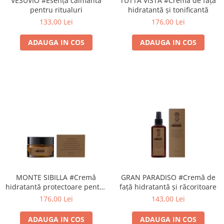
VESUVIO #Esență calmantă
TUTTA VISTA #Cremă de față
pentru ritualuri
hidratantă și tonificantă
133,00 Lei
176,00 Lei
ADAUGA IN COS
ADAUGA IN COS
MONTE SIBILLA #Cremă
GRAN PARADISO #Cremă de
hidratantă protectoare pentru
față hidratantă și răcoritoare
față
176,00 Lei
143,00 Lei
ADAUGA IN COS
ADAUGA IN COS