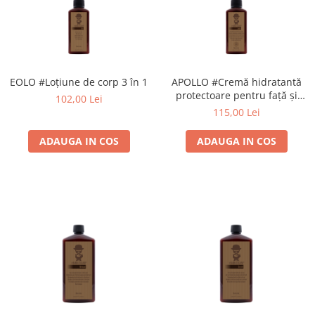
EOLO #Loțiune de corp 3 în 1
APOLLO #Cremă hidratantă
protectoare pentru față și
102,00 Lei
corp SPF30
115,00 Lei
ADAUGA IN COS
ADAUGA IN COS