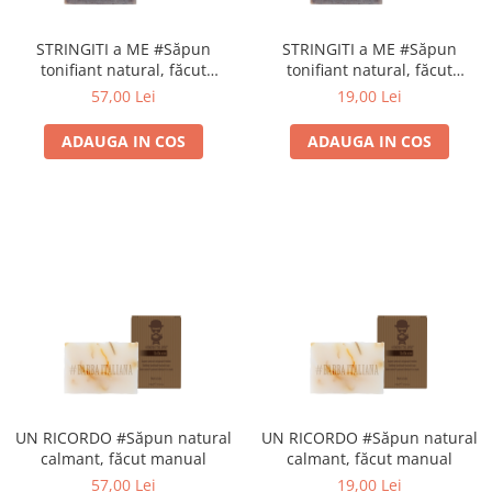
Geluri de Constructie
Tratament Filler cu Acid Hyaluronic
STRINGITI a ME #Săpun
STRINGITI a ME #Săpun
Păr Creț
Gel In Bottle
tonifiant natural, făcut
tonifiant natural, făcut
Păr Drept
Clasic Gel Medium
manual
manual
57,00 Lei
19,00 Lei
Puro Sole (protectie solara)
Jelly Gel Medium
Scalp
ADAUGA IN COS
ADAUGA IN COS
Jelly Gel Strong
Styling
Gel acrilic
iSmooth Îndreptare Permanentă
Acril
LUCE Tratament
Accesorii
Laminare/Reconstructie
UN RICORDO #Săpun natural
UN RICORDO #Săpun natural
calmant, făcut manual
calmant, făcut manual
57,00 Lei
19,00 Lei