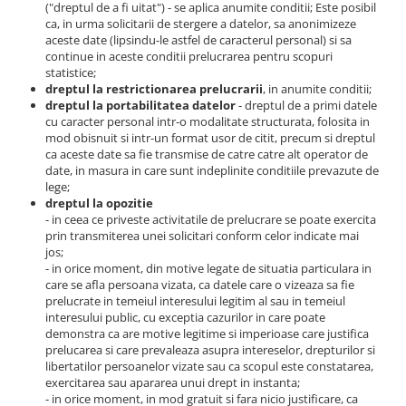
("dreptul de a fi uitat") - se aplica anumite conditii; Este posibil
ca, in urma solicitarii de stergere a datelor, sa anonimizeze
aceste date (lipsindu-le astfel de caracterul personal) si sa
continue in aceste conditii prelucrarea pentru scopuri
statistice;
dreptul la restrictionarea prelucrarii
, in anumite conditii;
dreptul la portabilitatea datelor
- dreptul de a primi datele
cu caracter personal intr-o modalitate structurata, folosita in
mod obisnuit si intr-un format usor de citit, precum si dreptul
ca aceste date sa fie transmise de catre catre alt operator de
date, in masura in care sunt indeplinite conditiile prevazute de
lege;
dreptul la opozitie
- in ceea ce priveste activitatile de prelucrare se poate exercita
prin transmiterea unei solicitari conform celor indicate mai
jos;
- in orice moment, din motive legate de situatia particulara in
care se afla persoana vizata, ca datele care o vizeaza sa fie
prelucrate in temeiul interesului legitim al sau in temeiul
interesului public, cu exceptia cazurilor in care poate
demonstra ca are motive legitime si imperioase care justifica
prelucarea si care prevaleaza asupra intereselor, drepturilor si
libertatilor persoanelor vizate sau ca scopul este constatarea,
exercitarea sau apararea unui drept in instanta;
- in orice moment, in mod gratuit si fara nicio justificare, ca