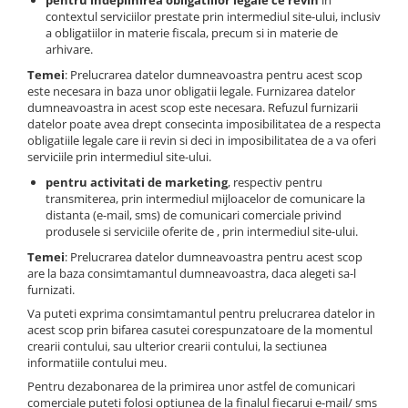
contextul serviciilor prestate prin intermediul site-ului, inclusiv
a obligatiilor in materie fiscala, precum si in materie de
arhivare.
Temei
: Prelucrarea datelor dumneavoastra pentru acest scop
este necesara in baza unor obligatii legale. Furnizarea datelor
dumneavoastra in acest scop este necesara. Refuzul furnizarii
datelor poate avea drept consecinta imposibilitatea de a respecta
obligatiile legale care ii revin si deci in imposibilitatea de a va oferi
serviciile prin intermediul site-ului.
pentru activitati de marketing
, respectiv pentru
transmiterea, prin intermediul mijloacelor de comunicare la
distanta (e-mail, sms) de comunicari comerciale privind
produsele si serviciile oferite de , prin intermediul site-ului.
Temei
: Prelucrarea datelor dumneavoastra pentru acest scop
are la baza consimtamantul dumneavoastra, daca alegeti sa-l
furnizati.
Va puteti exprima consimtamantul pentru prelucrarea datelor in
acest scop prin bifarea casutei corespunzatoare de la momentul
crearii contului, sau ulterior crearii contului, la sectiunea
informatiile contului meu.
Pentru dezabonarea de la primirea unor astfel de comunicari
comerciale puteti folosi optiunea de la finalul fiecarui e-mail/ sms