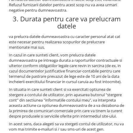
Refuzul furnizarii datelor pentru acest scop nu va avea urmari
negative pentru dumneavoastra.
3. Durata pentru care va prelucram
datele
va prelucra datele dumneavoastra cu caracter personal atat cat
este necesar pentru realizarea scopurilor de prelucrare
mentionate mai sus.
In cazul in care sunteti client, vom prelucra datele
dumneavoastra pe intreaga durata a raporturilor contractuale si
ulterior conform obligatiilor legale care revin in sarcina (de ex, in
cazul documentelor justificative financiar-contabile pentru care
termenul de pastrare prevazut de lege este de 10 ani de la data
incheierii exercitiului financiar in cursul caruia au fost intocmite).
In situatia in care sunteti client si va exercitati optiunea de
stergere a contului de utilizator, prin apasarea butonul "stergere
cont" din sectiunea "informatiile contului meu", va interpreta
aceasta actiune ca optiunea dumneavoastra de a va dezabona de
la primirea de comunicari comerciale prin care va tinem la curent
despre produsele si serviciile oferite prin intermediul site-ului.
In acest sens, daca alegeti sa va stergeti contul de utilizator, nu va
vom mai trimite e-mailuri si / sau sms-uri de acest gen.