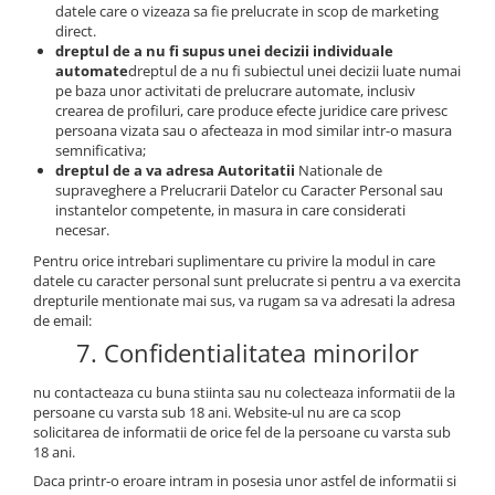
datele care o vizeaza sa fie prelucrate in scop de marketing
direct.
dreptul de a nu fi supus unei decizii individuale
automate
dreptul de a nu fi subiectul unei decizii luate numai
pe baza unor activitati de prelucrare automate, inclusiv
crearea de profiluri, care produce efecte juridice care privesc
persoana vizata sau o afecteaza in mod similar intr-o masura
semnificativa;
dreptul de a va adresa Autoritatii
Nationale de
supraveghere a Prelucrarii Datelor cu Caracter Personal sau
instantelor competente, in masura in care considerati
necesar.
Pentru orice intrebari suplimentare cu privire la modul in care
datele cu caracter personal sunt prelucrate si pentru a va exercita
drepturile mentionate mai sus, va rugam sa va adresati la adresa
de email:
7. Confidentialitatea minorilor
nu contacteaza cu buna stiinta sau nu colecteaza informatii de la
persoane cu varsta sub 18 ani. Website-ul nu are ca scop
solicitarea de informatii de orice fel de la persoane cu varsta sub
18 ani.
Daca printr-o eroare intram in posesia unor astfel de informatii si