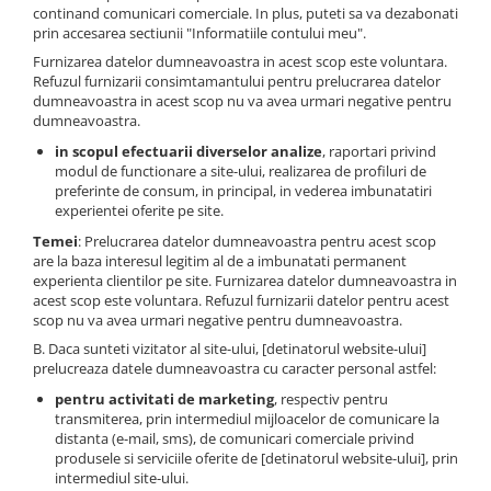
continand comunicari comerciale. In plus, puteti sa va dezabonati
prin accesarea sectiunii "Informatiile contului meu".
Furnizarea datelor dumneavoastra in acest scop este voluntara.
Refuzul furnizarii consimtamantului pentru prelucrarea datelor
dumneavoastra in acest scop nu va avea urmari negative pentru
dumneavoastra.
in scopul efectuarii diverselor analize
, raportari privind
modul de functionare a site-ului, realizarea de profiluri de
preferinte de consum, in principal, in vederea imbunatatiri
experientei oferite pe site.
Temei
: Prelucrarea datelor dumneavoastra pentru acest scop
are la baza interesul legitim al de a imbunatati permanent
experienta clientilor pe site. Furnizarea datelor dumneavoastra in
acest scop este voluntara. Refuzul furnizarii datelor pentru acest
scop nu va avea urmari negative pentru dumneavoastra.
B. Daca sunteti vizitator al site-ului, [detinatorul website-ului]
prelucreaza datele dumneavoastra cu caracter personal astfel:
pentru activitati de marketing
, respectiv pentru
transmiterea, prin intermediul mijloacelor de comunicare la
distanta (e-mail, sms), de comunicari comerciale privind
produsele si serviciile oferite de [detinatorul website-ului], prin
intermediul site-ului.