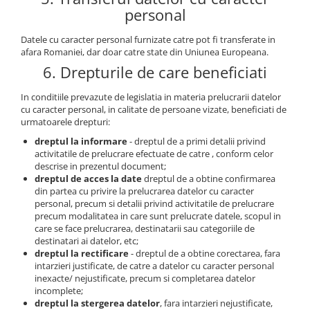
personal
Datele cu caracter personal furnizate catre pot fi transferate in
afara Romaniei, dar doar catre state din Uniunea Europeana.
6. Drepturile de care beneficiati
In conditiile prevazute de legislatia in materia prelucrarii datelor
cu caracter personal, in calitate de persoane vizate, beneficiati de
urmatoarele drepturi:
dreptul la informare
- dreptul de a primi detalii privind
activitatile de prelucrare efectuate de catre , conform celor
descrise in prezentul document;
dreptul de acces la date
dreptul de a obtine confirmarea
din partea cu privire la prelucrarea datelor cu caracter
personal, precum si detalii privind activitatile de prelucrare
precum modalitatea in care sunt prelucrate datele, scopul in
care se face prelucrarea, destinatarii sau categoriile de
destinatari ai datelor, etc;
dreptul la rectificare
- dreptul de a obtine corectarea, fara
intarzieri justificate, de catre a datelor cu caracter personal
inexacte/ nejustificate, precum si completarea datelor
incomplete;
dreptul la stergerea datelor
, fara intarzieri nejustificate,