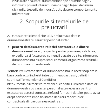
vizualizate / cautate, durata vizitelor pe anumite pagini,
informatii privind interactiunea cu paginile (ex. derularea,
click-urile, trecerile de mouse), date despre comportamentul
utilizatorilor.
2. Scopurile si temeiurile de
prelucrarii
A. Daca sunteti client al site-ului, prelucreaza datele
dumneavoastra cu caracter personal astfel:
pentru desfasurarea relatiei contractuale dintre
dumneavoastra si
, respectiv pentru preluarea, validarea,
expedierea si facturarea comenzii plasate pe site, informarea
dumneavoastra asupra starii comenzii, organizarea returului
de produse comandate etc.
Temei:
Prelucrarea datelor dumneavoastra in acest scop are la
baza contractul incheiat intre dumneavoastra si , definit in
cuprinsul Termenelor si Conditiilor
http://factual.silkmart.ro/termeni-si-conditii. Furnizarea datelor
dumneavoastra cu caracter personal este necesara pentru
executarea acestui contract. Refuzul furnizarii datelor poate avea
drept consecinta imposibilitatea derularii raporturilor
contractuale dintre dumneavoastra si .
pentru indeplinirea obligatiilor legale ce revin
in