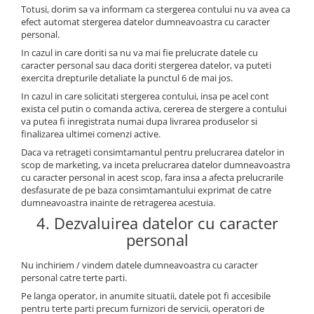
Totusi, dorim sa va informam ca stergerea contului nu va avea ca
efect automat stergerea datelor dumneavoastra cu caracter
personal.
In cazul in care doriti sa nu va mai fie prelucrate datele cu
caracter personal sau daca doriti stergerea datelor, va puteti
exercita drepturile detaliate la punctul 6 de mai jos.
In cazul in care solicitati stergerea contului, insa pe acel cont
exista cel putin o comanda activa, cererea de stergere a contului
va putea fi inregistrata numai dupa livrarea produselor si
finalizarea ultimei comenzi active.
Daca va retrageti consimtamantul pentru prelucrarea datelor in
scop de marketing, va inceta prelucrarea datelor dumneavoastra
cu caracter personal in acest scop, fara insa a afecta prelucrarile
desfasurate de pe baza consimtamantului exprimat de catre
dumneavoastra inainte de retragerea acestuia.
4. Dezvaluirea datelor cu caracter
personal
Nu inchiriem / vindem datele dumneavoastra cu caracter
personal catre terte parti.
Pe langa operator, in anumite situatii, datele pot fi accesibile
pentru terte parti precum furnizori de servicii, operatori de