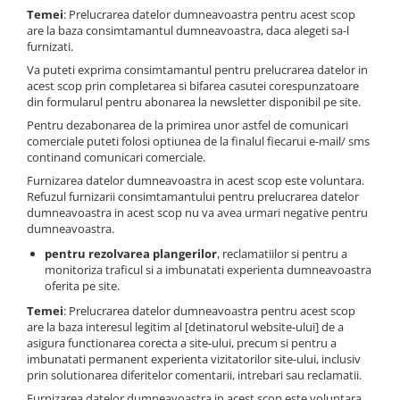
Temei
: Prelucrarea datelor dumneavoastra pentru acest scop
are la baza consimtamantul dumneavoastra, daca alegeti sa-l
furnizati.
Va puteti exprima consimtamantul pentru prelucrarea datelor in
acest scop prin completarea si bifarea casutei corespunzatoare
din formularul pentru abonarea la newsletter disponibil pe site.
Pentru dezabonarea de la primirea unor astfel de comunicari
comerciale puteti folosi optiunea de la finalul fiecarui e-mail/ sms
continand comunicari comerciale.
Furnizarea datelor dumneavoastra in acest scop este voluntara.
Refuzul furnizarii consimtamantului pentru prelucrarea datelor
dumneavoastra in acest scop nu va avea urmari negative pentru
dumneavoastra.
pentru rezolvarea plangerilor
, reclamatiilor si pentru a
monitoriza traficul si a imbunatati experienta dumneavoastra
oferita pe site.
Temei
: Prelucrarea datelor dumneavoastra pentru acest scop
are la baza interesul legitim al [detinatorul website-ului] de a
asigura functionarea corecta a site-ului, precum si pentru a
imbunatati permanent experienta vizitatorilor site-ului, inclusiv
prin solutionarea diferitelor comentarii, intrebari sau reclamatii.
Furnizarea datelor dumneavoastra in acest scop este voluntara.