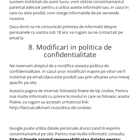
suntem instiintati de acest lucru, vom obtine consimtamantul
parental adecvat pentru a utiliza aceste informatii sau, in cazul in
care nu este posibil, vom sterge informatiile de pe serverele
noastre.
Daca doriti sa ne comunicati primirea de informatii despre
persoanele cu varsta sub 18 ani, va rugam sa ne contactati pe
email la
8. Modificari in politica de
confidentialitate
Ne rezervam dreptul de a modifica aceasta politica de
confidentialitate. In cazul unor modificari majore pe viitor vei fi
instiintat pe email (daca este posibil) sau prin afisarea unui mesaj
specific pe site.
Aceasta pagina de internet foloseste fisiere de tip cookie. Pentru
mai multe informatii cu privire la modul in care se folosesc aceste
fisiere, va rugam sa accesati urmatorul link:
http://factual.silkmart.ro/politica-de-cookies
Google poate utiliza datele personale atunci cand iti exprimi
consimtamantul pe site. Pentru mai multe informatii, consulta
Site-ul Google privind responsabilitatea datelor pentru