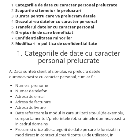
Categoriile de date cu caracter personal prelucrate
Geluri de Constructie
Tratament Filler cu Acid Hyaluronic
Scopurile si temeiurile prelucrarii
Păr Creț
Durata pentru care va prelucram datele
Gel In Bottle
Dezvaluirea datelor cu caracter personal
Păr Drept
Clasic Gel Medium
Transferul datelor cu caracter personal
Puro Sole (protectie solara)
Jelly Gel Medium
Drepturile de care beneficiati
Confidentialitatea minorilor
Scalp
Jelly Gel Strong
Modificari in politica de confidentialitate
Styling
Gel acrilic
1. Categoriile de date cu caracter
iSmooth Îndreptare Permanentă
Acril
personal prelucrate
LUCE Tratament
Accesorii
A. Daca sunteti client al site-ului, va prelucra datele
Laminare/Reconstructie
dumneavoastra cu caracter personal, cum ar fi:
Nume si prenume
Numar de telefon
Adresa de e-mail
Adresa de facturare
Adresa de livrare
Date referitoare la modul in care utilizati site-ul (de exemplu,
comportamentul /preferintele /obisnuintele dumneavoastra
in cadrul domains
Precum si orice alte categorii de date pe care le furnizati in
mod direct in contextul crearii contului de utilizator, in