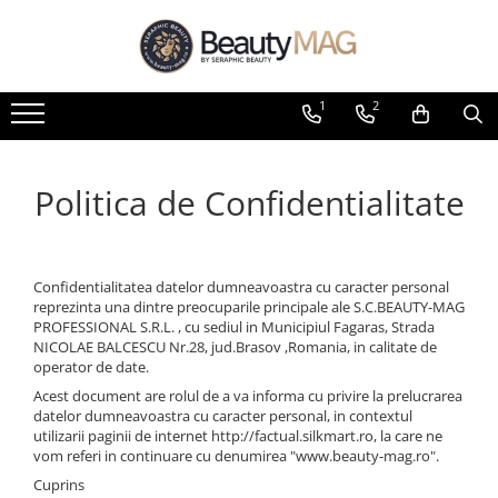
Branduri
Manichiură/Pedichiură
Coafor
Ingrijire barbati
1
2
Biacre Source of Beauty
Oja clasica
Vopsea profesională permanentă
Ingrijirea Parului
IAM4U
Colectii
Oxidanti
Tratamente Tricologice
Topuri & Baze
Kinetics Nail Systems
Vopsea Directa - iPigments
Styling
Politica de Confidentialitate
Nuante
Kalentin
Pudra decoloranta
Ingrijire Faciala si Corporala
Removers
Barba Italiana
Ingrijire
Linia Tehnica
Oja semipermanenta
Confidentialitatea datelor dumneavoastra cu caracter personal
Hidratare
Colectii
reprezinta una dintre preocuparile principale ale S.C.BEAUTY-MAG
Întreținerea Culorii
PROFESSIONAL S.R.L. , cu sediul in Municipiul Fagaras, Strada
Topuri & Baze
NICOLAE BALCESCU Nr.28, jud.Brasov ,Romania, in calitate de
Restructurare
Nuante
operator de date.
Volum
NOU! Baze Fiber
Acest document are rolul de a va informa cu privire la prelucrarea
Întreținere Blond
datelor dumneavoastra cu caracter personal, in contextul
Tratamente / Ingrijirea unghiei
utilizarii paginii de internet http://factual.silkmart.ro, la care ne
Detox
Ingrijirea pielii
vom referi in continuare cu denumirea "www.beauty-mag.ro".
Anti-Cădere
Cuprins
Tratamente SPA
Uz Zilnic