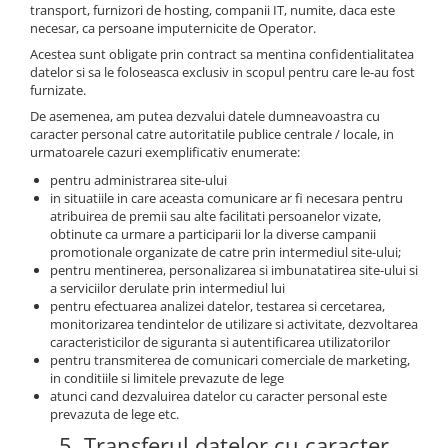
transport, furnizori de hosting, companii IT, numite, daca este
necesar, ca persoane imputernicite de Operator.
Acestea sunt obligate prin contract sa mentina confidentialitatea
datelor si sa le foloseasca exclusiv in scopul pentru care le-au fost
furnizate.
De asemenea, am putea dezvalui datele dumneavoastra cu
caracter personal catre autoritatile publice centrale / locale, in
urmatoarele cazuri exemplificativ enumerate:
pentru administrarea site-ului
in situatiile in care aceasta comunicare ar fi necesara pentru
atribuirea de premii sau alte facilitati persoanelor vizate,
obtinute ca urmare a participarii lor la diverse campanii
promotionale organizate de catre prin intermediul site-ului;
pentru mentinerea, personalizarea si imbunatatirea site-ului si
a serviciilor derulate prin intermediul lui
pentru efectuarea analizei datelor, testarea si cercetarea,
monitorizarea tendintelor de utilizare si activitate, dezvoltarea
caracteristicilor de siguranta si autentificarea utilizatorilor
pentru transmiterea de comunicari comerciale de marketing,
in conditiile si limitele prevazute de lege
atunci cand dezvaluirea datelor cu caracter personal este
prevazuta de lege etc.
5. Transferul datelor cu caracter