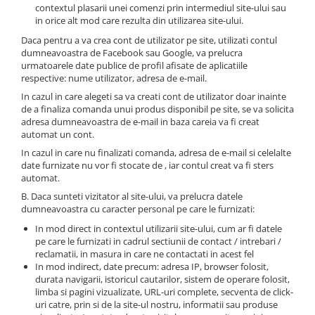
contextul plasarii unei comenzi prin intermediul site-ului sau
in orice alt mod care rezulta din utilizarea site-ului.
Daca pentru a va crea cont de utilizator pe site, utilizati contul
dumneavoastra de Facebook sau Google, va prelucra
urmatoarele date publice de profil afisate de aplicatiile
respective: nume utilizator, adresa de e-mail.
In cazul in care alegeti sa va creati cont de utilizator doar inainte
de a finaliza comanda unui produs disponibil pe site, se va solicita
adresa dumneavoastra de e-mail in baza careia va fi creat
automat un cont.
In cazul in care nu finalizati comanda, adresa de e-mail si celelalte
date furnizate nu vor fi stocate de , iar contul creat va fi sters
automat.
B. Daca sunteti vizitator al site-ului, va prelucra datele
dumneavoastra cu caracter personal pe care le furnizati:
In mod direct in contextul utilizarii site-ului, cum ar fi datele
pe care le furnizati in cadrul sectiunii de contact / intrebari /
reclamatii, in masura in care ne contactati in acest fel
In mod indirect, date precum: adresa IP, browser folosit,
durata navigarii, istoricul cautarilor, sistem de operare folosit,
limba si pagini vizualizate, URL-uri complete, secventa de click-
uri catre, prin si de la site-ul nostru, informatii sau produse