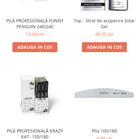
Geluri de Constructie
Tratament Filler cu Acid Hyaluronic
Păr Creț
Gel In Bottle
PILĂ PROFESIONALĂ FUNNY
Top - Strat de acoperire Solar
Păr Drept
Clasic Gel Medium
PENGUIN 240/240
Gel
Puro Sole (protectie solara)
Jelly Gel Medium
13,00 Lei
49,00 Lei
Scalp
Jelly Gel Strong
ADAUGA IN COS
ADAUGA IN COS
Styling
Gel acrilic
iSmooth Îndreptare Permanentă
Acril
LUCE Tratament
Accesorii
Laminare/Reconstructie
Pila 100/180
PILĂ PROFESIONALĂ KRAZY
KAT- 150/180
6,99 Lei