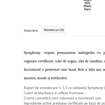
Geluri de Constructie
Tratament Filler cu Acid Hyaluronic
Păr Creț
Gel In Bottle
Păr Drept
Clasic Gel Medium
Puro Sole (protectie solara)
Jelly Gel Medium
Scalp
Review-uri
(0)
Descriere
Jelly Gel Strong
Styling
Gel acrilic
iSmooth Îndreptare Permanentă
Acril
LUCE Tratament
Accesorii
Symphony-
vopsea permanenta imbogatita cu pr
Laminare/Reconstructie
organice certificate (ulei de argan, ulei de masline, 
favorizand o penetrare mai bună fără a irita sau se
sanatos, moale și strălucitor.
Raport de amestecare 1: 1,5 cu oxidantul Symphony 
Culori strălucitoare și reflexe frumoase
Cremă cosmetică care colorează și luminează ușor
Ingrediente active prețioase certificate pe bază de p