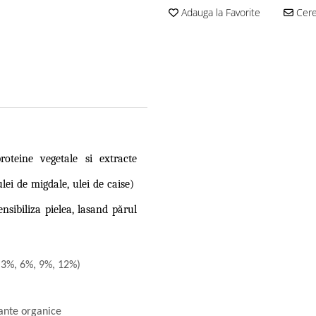
Adauga la Favorite
Cere 
oteine vegetale si extracte
ulei de migdale, ulei de caise)
nsibiliza pielea, lasand părul
(3%, 6%, 9%, 12%)
lante organice