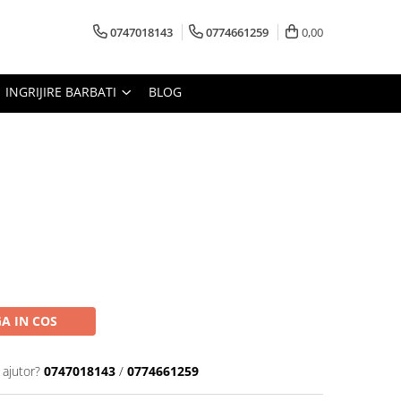
0747018143
0774661259
0,00
INGRIJIRE BARBATI
BLOG
A IN COS
 ajutor?
0747018143
/
0774661259