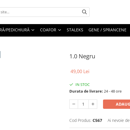
RĂ/PEDICHIURĂ
COAFOR
STALEKS
GENE / SPRANCENE
1.0 Negru
49,00 Lei
IN STOC
Durata de livrare:
24 - 48 ore
ADAUG
Cod Produs:
C567
Ai nevoie de