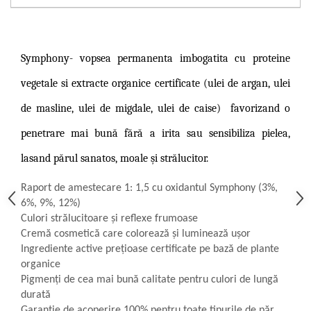
Symphony-
vopsea permanenta imbogatita cu proteine
vegetale si extracte organice certificate (ulei de argan, ulei
de masline, ulei de migdale, ulei de caise)
favorizand o
penetrare mai bună fără a irita sau sensibiliza pielea,
lasand părul sanatos, moale și strălucitor.
Raport de amestecare 1: 1,5 cu oxidantul Symphony (3%,
6%, 9%, 12%)
Culori strălucitoare și reflexe frumoase
Cremă cosmetică care colorează și luminează ușor
Ingrediente active prețioase certificate pe bază de plante
organice
Pigmenți de cea mai bună calitate pentru culori de lungă
durată
Garanție de acoperire 100% pentru toate tipurile de păr