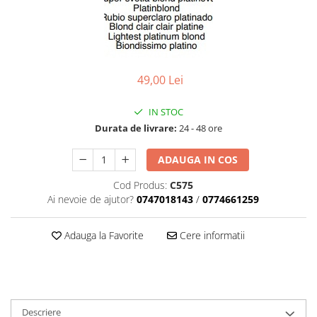
Geluri de Constructie
Tratament Filler cu Acid Hyaluronic
Păr Creț
Gel In Bottle
Păr Drept
Clasic Gel Medium
Puro Sole (protectie solara)
Jelly Gel Medium
49,00 Lei
Scalp
Jelly Gel Strong
Styling
Gel acrilic
IN STOC
Durata de livrare:
24 - 48 ore
iSmooth Îndreptare Permanentă
Acril
LUCE Tratament
Accesorii
ADAUGA IN COS
Laminare/Reconstructie
Cod Produs:
C575
Ai nevoie de ajutor?
0747018143
/
0774661259
Adauga la Favorite
Cere informatii
Descriere