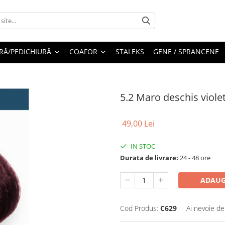
RĂ/PEDICHIURĂ
COAFOR
STALEKS
GENE / SPRANCENE
5.2 Maro deschis viole
49,00 Lei
IN STOC
Durata de livrare:
24 - 48 ore
ADAUG
Cod Produs:
C629
Ai nevoie de