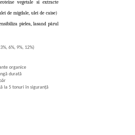
oteine vegetale si extracte
ulei de migdale, ulei de caise)
nsibiliza pielea, lasand părul
(3%, 6%, 9%, 12%)
lante organice
ungă durată
păr
 la 5 tonuri în siguranță