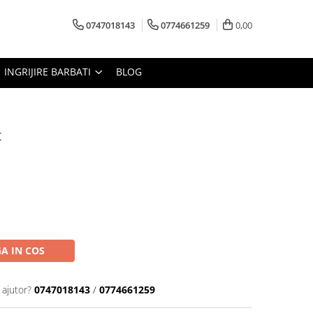
0747018143
0774661259
0,00
INGRIJIRE BARBATI
BLOG
t
A IN COS
 ajutor?
0747018143
/
0774661259