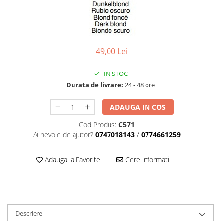
Geluri de Constructie
Tratament Filler cu Acid Hyaluronic
Păr Creț
Gel In Bottle
Păr Drept
Clasic Gel Medium
Puro Sole (protectie solara)
49,00 Lei
Jelly Gel Medium
Scalp
Jelly Gel Strong
IN STOC
Styling
Gel acrilic
Durata de livrare:
24 - 48 ore
iSmooth Îndreptare Permanentă
Acril
LUCE Tratament
ADAUGA IN COS
Accesorii
Laminare/Reconstructie
Cod Produs:
C571
Ai nevoie de ajutor?
0747018143
/
0774661259
Adauga la Favorite
Cere informatii
Descriere