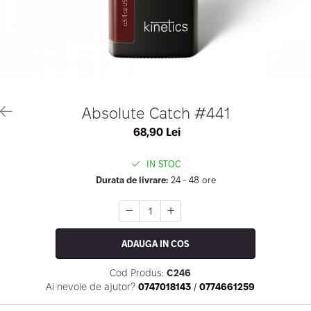
Geluri de Constructie
Tratament Filler cu Acid Hyaluronic
Păr Creț
Gel In Bottle
Păr Drept
Clasic Gel Medium
Puro Sole (protectie solara)
Jelly Gel Medium
Scalp
Jelly Gel Strong
Styling
Gel acrilic
iSmooth Îndreptare Permanentă
Absolute Catch #441
Acril
LUCE Tratament
68,90 Lei
Accesorii
Laminare/Reconstructie
IN STOC
Durata de livrare:
24 - 48 ore
ADAUGA IN COS
Cod Produs:
C246
Ai nevoie de ajutor?
0747018143
/
0774661259