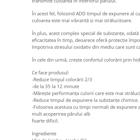
transmite culoarea în interiorul părului.
În acest fel, folosind ADD timpul de expunere al cul
culoarea este mai vibrantă și mai strălucitoare.
În plus, acest complex special de substanțe, odată 
eficacitatea în timp, deoarece oferă protecție împot
împotriva stresului oxidativ din mediu care sunt ca
În cele din urmă, crește confortul colorării prin hi
Ce face produsul:
-Reduce timpul colorării 2/3
-de la 35 la 12 minute
-Mărește performanța culorii care este mai străluci
-Reduce timpul de expunere la substanțe chimice.
-Folosirea acestuia cu timpi normali de expunere a 
mult acoperirea părului alb
foarte dificil.
Ingrediente