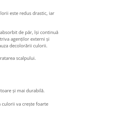
orii este redus drastic, iar
absorbit de păr, își continuă
riva agenților externi și
uza decolorării culorii.
dratarea scalpului.
toare și mai durabilă.
culorii va crește foarte