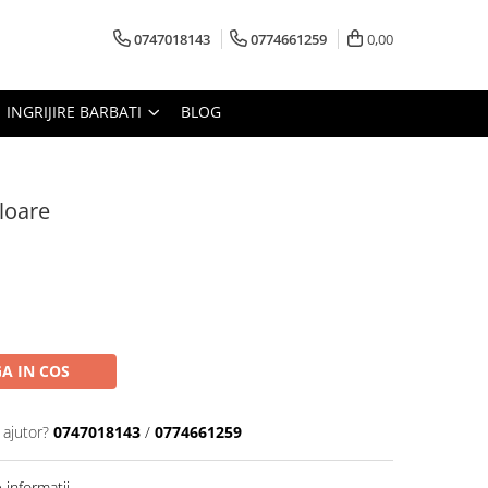
0747018143
0774661259
0,00
INGRIJIRE BARBATI
BLOG
loare
A IN COS
 ajutor?
0747018143
/
0774661259
informatii