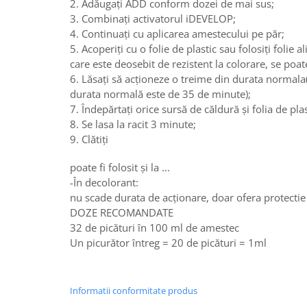
2. Adăugați ADD conform dozei de mai sus;
3. Combinați activatorul iDEVELOP;
4. Continuați cu aplicarea amestecului pe păr;
5. Acoperiți cu o folie de plastic sau folosiți folie 
care este deosebit de rezistent la colorare, se poat
6. Lăsați să acționeze o treime din durata normal
durata normală este de 35 de minute);
7. Îndepărtați orice sursă de căldură și folia de pla
8. Se lasa la racit 3 minute;
9. Clătiți
poate fi folosit și la ...
-În decolorant:
nu scade durata de acționare, doar ofera protectie s
DOZE RECOMANDATE
32 de picături în 100 ml de amestec
Un picurător întreg = 20 de picături = 1ml
Informatii conformitate produs