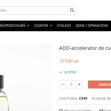
RĂ/PEDICHIURĂ
COAFOR
STALEKS
GENE / SPRANCENE
ADD-accelerator de cu
377,80 Lei
IN STOC
ADAUG
Cod Produs:
C949
Ai nevoie de
Adauga la Favorite
Cere 