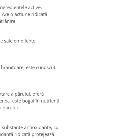
ngredientele active,
 Are o acțiune ridicată
trânire.
le sale emoliente,
i hrănitoare, este cunoscut
atare a părului, oferă
menea, este bogat în nutrienți
a parului.
si substante antioxidante, cu
idantă ridicată protejează