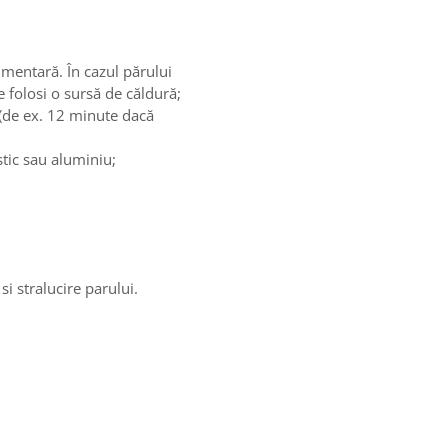
alimentară. În cazul părului
e folosi o sursă de căldură;
a(de ex. 12 minute dacă
stic sau aluminiu;
i stralucire parului.