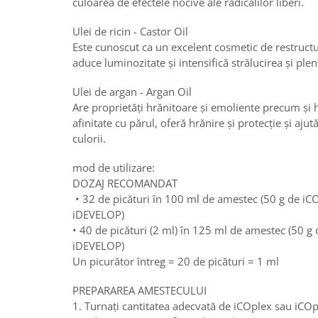
culoarea de efectele nocive ale radicalilor liberi.
Ulei de ricin - Castor Oil
Este cunoscut ca un excelent cosmetic de restructur
aduce luminozitate și intensifică strălucirea și plen
Ulei de argan - Argan Oil
Are proprietăți hrănitoare și emoliente precum și 
afinitate cu părul, oferă hrănire și protecție și ajută
culorii.
mod de utilizare:
DOZAJ RECOMANDAT
• 32 de picături în 100 ml de amestec (50 g de i
iDEVELOP)
• 40 de picături (2 ml) în 125 ml de amestec (50 g
iDEVELOP)
Un picurător întreg = 20 de picături = 1 ml
PREPARAREA AMESTECULUI
1. Turnați cantitatea adecvată de iCOplex sau iCOp