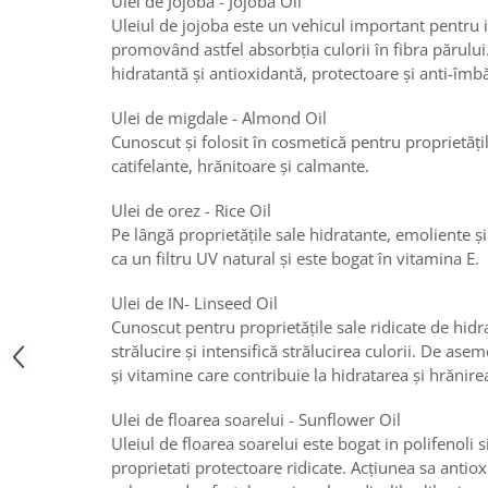
Ulei de Jojoba - Jojoba Oil
Uleiul de jojoba este un vehicul important pentru i
promovând astfel absorbția culorii în fibra părului.
hidratantă și antioxidantă, protectoare și anti-îmbă
Ulei de migdale - Almond Oil
Cunoscut și folosit în cosmetică pentru proprietăți
catifelante, hrănitoare și calmante.
Ulei de orez - Rice Oil
Pe lângă proprietățile sale hidratante, emoliente ș
ca un filtru UV natural și este bogat în vitamina E.
Ulei de IN- Linseed Oil
Cunoscut pentru proprietățile sale ridicate de hidr
strălucire și intensifică strălucirea culorii. De ase
și vitamine care contribuie la hidratarea și hrănire
Ulei de floarea soarelui - Sunflower Oil
Uleiul de floarea soarelui este bogat in polifenoli 
proprietati protectoare ridicate. Acțiunea sa antiox