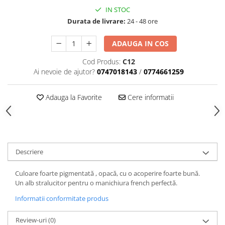
IN STOC
Durata de livrare:
24 - 48 ore
ADAUGA IN COS
Cod Produs:
C12
Ai nevoie de ajutor?
0747018143
/
0774661259
Adauga la Favorite
Cere informatii
Descriere
Culoare foarte pigmentată , opacă, cu o acoperire foarte bună.
Un alb stralucitor pentru o manichiura french perfectă.
Informatii conformitate produs
Review-uri
(0)