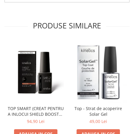
PRODUSE SIMILARE
TOP SMART (CREAT PENTRU
Top - Strat de acoperire
A INLOCUI SHIELD BOOSTER
Solar Gel
TACK FREE TOP COAT)
94,90 Lei
49,00 Lei
ADAUGA IN COS
ADAUGA IN COS