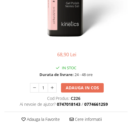
Geluri de Constructie
Tratament Filler cu Acid Hyaluronic
Păr Creț
Gel In Bottle
Păr Drept
Clasic Gel Medium
Puro Sole (protectie solara)
Jelly Gel Medium
Scalp
Jelly Gel Strong
Styling
Gel acrilic
68,90 Lei
iSmooth Îndreptare Permanentă
Acril
LUCE Tratament
Accesorii
IN STOC
Laminare/Reconstructie
Durata de livrare:
24 - 48 ore
ADAUGA IN COS
Cod Produs:
C226
Ai nevoie de ajutor?
0747018143
/
0774661259
Adauga la Favorite
Cere informatii