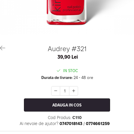
Geluri de Constructie
Tratament Filler cu Acid Hyaluronic
Păr Creț
Gel In Bottle
Păr Drept
Clasic Gel Medium
Puro Sole (protectie solara)
Jelly Gel Medium
Scalp
Jelly Gel Strong
Styling
Gel acrilic
iSmooth Îndreptare Permanentă
Audrey #321
Acril
LUCE Tratament
39,90 Lei
Accesorii
Laminare/Reconstructie
IN STOC
Durata de livrare:
24 - 48 ore
ADAUGA IN COS
Cod Produs:
C110
Ai nevoie de ajutor?
0747018143
/
0774661259