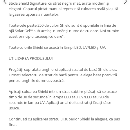
Sticla Shield Signature, cu strat negru mat, arată modern și
elegant. Capacul pictat manual reprezintă culoarea reală și ajută
la găsirea ușoară a nuanțelor.
Toate cele peste 250 de culori Shield sunt disponibile în linia de
ojă Solar Gel™ sub același număr și nume de culoare. Noi numim
acest principiu „aceeași culoare”.
Toate culorile Shield se usucă în lămpi LED, UV/LED și UV.
UTILIZAREA PRODUSULUI
Pregătiți suprafața unghiei și aplicați stratul de bază Shield ales.
Urmați selectorul de strat de bază pentru a alege baza potrivită
pentru unghiile dumneavoastră.
Aplicați culoarea Shield într-un strat subțire și lăsați să se usuce
timp de 30 de secunde în lampa LED sau UV/LED sau 90 de
secunde în lampa UV. Aplicați un al doilea strat și lăsați să se
usuce.
Continuați cu aplicarea stratului superior Shield la alegere, ca pas
final.