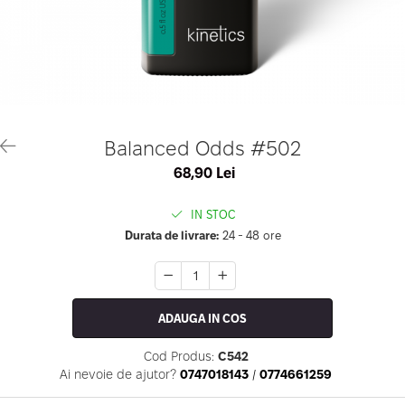
Geluri de Constructie
Tratament Filler cu Acid Hyaluronic
Păr Creț
Gel In Bottle
Păr Drept
Clasic Gel Medium
Puro Sole (protectie solara)
Jelly Gel Medium
Scalp
Jelly Gel Strong
Styling
Gel acrilic
iSmooth Îndreptare Permanentă
Balanced Odds #502
Acril
LUCE Tratament
68,90 Lei
Accesorii
Laminare/Reconstructie
IN STOC
Durata de livrare:
24 - 48 ore
ADAUGA IN COS
Cod Produs:
C542
Ai nevoie de ajutor?
0747018143
/
0774661259