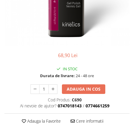
Geluri de Constructie
Tratament Filler cu Acid Hyaluronic
Păr Creț
Gel In Bottle
Păr Drept
Clasic Gel Medium
Puro Sole (protectie solara)
Jelly Gel Medium
Scalp
Jelly Gel Strong
Styling
Gel acrilic
68,90 Lei
iSmooth Îndreptare Permanentă
Acril
LUCE Tratament
Accesorii
IN STOC
Laminare/Reconstructie
Durata de livrare:
24 - 48 ore
ADAUGA IN COS
Cod Produs:
C690
Ai nevoie de ajutor?
0747018143
/
0774661259
Adauga la Favorite
Cere informatii