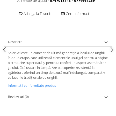
Ai nevoie de ajutor?
0747018143
/
0774661259
Adauga la Favorite
Cere informatii
Descriere
SolarGel este un concept de ultimă generație a lacului de unghii,
în două etape, care utilizează elementele unui gel pentru a obține
o stralucire superioară și pentru a conferi un aspect asemănător
gelului, fără uscare în lampă. Are o acoperire rezistentă la
zgârieturi, oferind un timp de uzură mai îndelungat, comparativ
cu lacurile tradiționale de unghii.
Informatii conformitate produs
Review-uri
(0)