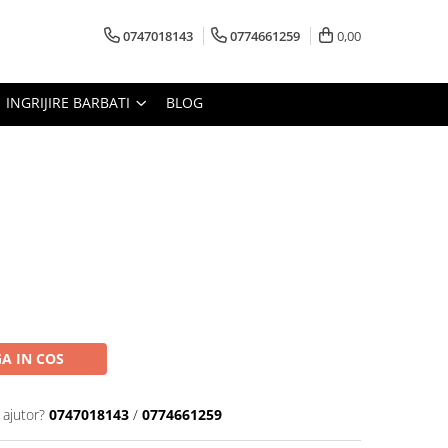
0747018143
0774661259
0,00
INGRIJIRE BARBATI
BLOG
A IN COS
 ajutor?
0747018143
/
0774661259