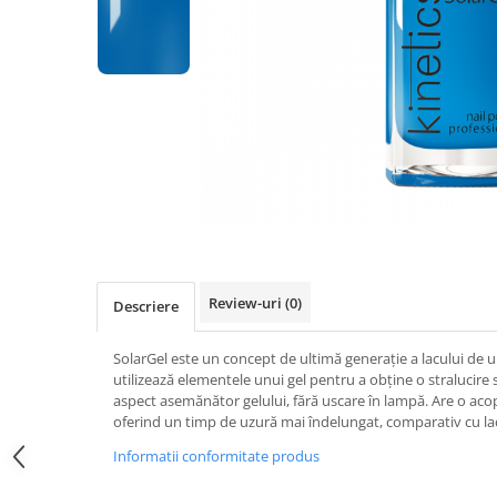
Geluri de Constructie
Tratament Filler cu Acid Hyaluronic
Păr Creț
Gel In Bottle
Păr Drept
Clasic Gel Medium
Puro Sole (protectie solara)
Jelly Gel Medium
Scalp
Jelly Gel Strong
Styling
Gel acrilic
iSmooth Îndreptare Permanentă
Acril
LUCE Tratament
Accesorii
Laminare/Reconstructie
Review-uri
(0)
Descriere
SolarGel este un concept de ultimă generație a lacului de u
utilizează elementele unui gel pentru a obține o stralucire 
aspect asemănător gelului, fără uscare în lampă. Are o acope
oferind un timp de uzură mai îndelungat, comparativ cu lacu
Informatii conformitate produs