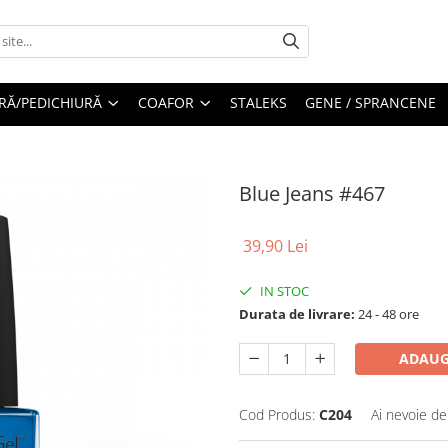
RĂ/PEDICHIURĂ
COAFOR
STALEKS
GENE / SPRANCENE
Blue Jeans #467
39,90 Lei
IN STOC
Durata de livrare:
24 - 48 ore
ADAUG
Cod Produs:
C204
Ai nevoie de