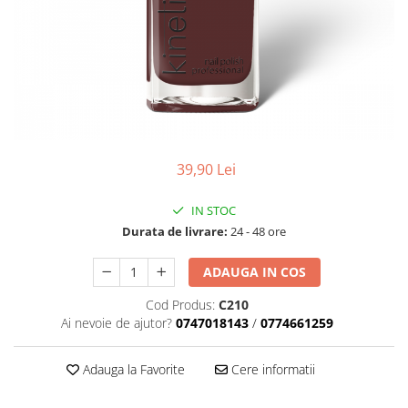
Geluri de Constructie
Tratament Filler cu Acid Hyaluronic
Păr Creț
Gel In Bottle
Păr Drept
Clasic Gel Medium
Puro Sole (protectie solara)
Jelly Gel Medium
Scalp
Jelly Gel Strong
Styling
Gel acrilic
iSmooth Îndreptare Permanentă
39,90 Lei
Acril
LUCE Tratament
Accesorii
IN STOC
Laminare/Reconstructie
Durata de livrare:
24 - 48 ore
ADAUGA IN COS
Cod Produs:
C210
Ai nevoie de ajutor?
0747018143
/
0774661259
Adauga la Favorite
Cere informatii