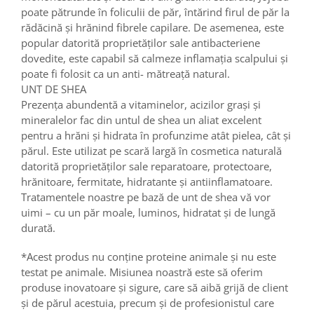
poate pătrunde în foliculii de păr, întărind firul de păr la
rădăcină și hrănind fibrele capilare. De asemenea, este
popular datorită proprietăților sale antibacteriene
dovedite, este capabil să calmeze inflamația scalpului și
poate fi folosit ca un anti- mătreață natural.
UNT DE SHEA
Prezența abundentă a vitaminelor, acizilor grași și
mineralelor fac din untul de shea un aliat excelent
pentru a hrăni și hidrata în profunzime atât pielea, cât și
părul. Este utilizat pe scară largă în cosmetica naturală
datorită proprietăților sale reparatoare, protectoare,
hrănitoare, fermitate, hidratante și antiinflamatoare.
Tratamentele noastre pe bază de unt de shea vă vor
uimi – cu un păr moale, luminos, hidratat și de lungă
durată.
*Acest produs nu conține proteine animale și nu este
testat pe animale. Misiunea noastră este să oferim
produse inovatoare și sigure, care să aibă grijă de client
și de părul acestuia, precum și de profesionistul care