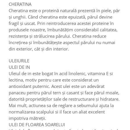
CHERATINA
Cheratina este o proteină naturală prezentă în piele, păr
și unghii. Când cheratina este epuizată, părul devine
fragil și uscat. Prin reintroducerea acestei proteine în
produsele noastre, îmbunătățim considerabil calitatea,
rezistența și strălucirea părului. Cheratina reduce
încrețirea și îmbunătățește aspectul părului nu numai
din exterior, cât și din interior.
ULEIURILE
ULEI DE IN
Uleiul de in este bogat în acid linolenic, vitamina E si
lecitina, motiv pentru care este considerat un
antioxidant puternic. Acest ulei este un adevărat
panaceu pentru părul tern și casant și face părul moale,
datorită proprietăților sale de restructurare și hidratare.
Mai mult, actiunea sa de reglare a sebumului ajuta la
normalizarea scalpului si il face un aliat excelent
impotriva mătreții.
ULEI DE FLOAREA SOARELUI