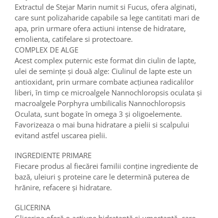
Extractul de Stejar Marin numit si Fucus, ofera alginati,
care sunt polizaharide capabile sa lege cantitati mari de
apa, prin urmare ofera actiuni intense de hidratare,
emolienta, catifelare si protectoare.
COMPLEX DE ALGE
Acest complex puternic este format din ciulin de lapte,
ulei de semințe și două alge: Ciulinul de lapte este un
antioxidant, prin urmare combate acțiunea radicalilor
liberi, în timp ce microalgele Nannochloropsis oculata și
macroalgele Porphyra umbilicalis Nannochloropsis
Oculata, sunt bogate în omega 3 și oligoelemente.
Favorizeaza o mai buna hidratare a pielii si scalpului
evitand astfel uscarea pielii.
INGREDIENTE PRIMARE
Fiecare produs al fiecărei familii conține ingrediente de
bază, uleiuri ș proteine care le determină puterea de
hrănire, refacere și hidratare.
GLICERINA
Glicerina oferă o acțiune hidratantă și umectantă, care