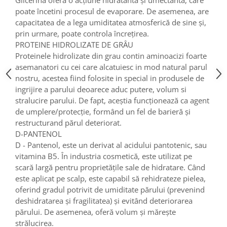
poate încetini procesul de evaporare. De asemenea, are
capacitatea de a lega umiditatea atmosferică de sine și,
prin urmare, poate controla încrețirea.
PROTEINE HIDROLIZATE DE GRÂU
Proteinele hidrolizate din grau contin aminoacizi foarte
asemanatori cu cei care alcatuiesc in mod natural parul
nostru, acestea fiind folosite in special in produsele de
ingrijire a parului deoarece aduc putere, volum si
stralucire parului. De fapt, aceștia funcționează ca agent
de umplere/protecție, formând un fel de barieră și
restructurand părul deteriorat.
D-PANTENOL
D - Pantenol, este un derivat al acidului pantotenic, sau
vitamina B5. În industria cosmetică, este utilizat pe
scară largă pentru proprietățile sale de hidratare. Când
este aplicat pe scalp, este capabil să rehidrateze pielea,
oferind gradul potrivit de umiditate părului (prevenind
deshidratarea și fragilitatea) și evitând deteriorarea
părului. De asemenea, oferă volum și mărește
strălucirea.