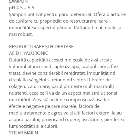
ȘAMPON
pH 4.5 – 5.5
Șampon potrivit pentru parul deteriorat. Oferă o acțiune
de curățare cu proprietăți de restructurare, care
îmbunătățesc aspectul părului, făcându-l mai moale și
mai robust.
RESTRUCTURARE ȘI HIDRATARE
ACID HYALURONIC
Datorită capacității acestei molecule de a-și crește
volumul atunci când captează apă, scalpul care a fost
tratat, devine considerabil rehidratat, îmbunătățind
circulația sângelui și reînnoind sinteza fibrelor de
colagen. Ca urmare, părul primește mult mai mulți
nutrienți, ceea ce îi va da un aspect mai strălucitor și
mai întărit. Această acțiune compensează așadar
efectele negative pe care soarele, factorii de
mediu,tratamentele agresive și alți factori externi le au
asupra părului, provocând rupere, uscăciune, pierderea
luminozității și a culorii.
STEJAR MARIN