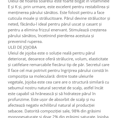
Uleiul de floarea soarelui este foarte bogat în vitaminele
E și K și, prin urmare, este excelent pentru restabilirea și
menținerea părului sănătos. Este folosit pentru a face
cuticula moale și strălucitoare. Părul devine strălucitor și
neted, făcându-l ideal pentru părul uscat și casant și
pentru a elimina frizzul enervant. Stimulează creșterea
părului sănătos, încetinind pierderea acestuia și
prevenind ruperea.
ULEI DE JOJOBA
Uleiul de jojoba este o soluție reală pentru părul
deteriorat, deoarece oferă strălucire, volum, elasticitate
și catifelare remarcabile fiecărui tip de păr. Secretul care
îl face cel mai potrivit pentru îngrijirea părului constă în
compoziția sa moleculară: dintre toate uleiurile
vegetale, Jojoba este cea care are o structură similară cu
sebumul nostru natural secretat de scalp, astfel încât
este capabil să hrănească și să hidrateze părul în
profunzime. Este ușor de absorbit de scalp și nu
afectează negativ echilibrul natural al producției
sebacee. Datorită compoziției sale, 98% din grăsimi
mononesaturate și doar 2% din grăsimi saturate, Jojoba