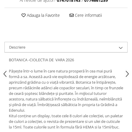
Ai nevoie de ajutor?
0747018143
/
0774661259
Adauga la Favorite
Cere informatii
Descriere
BOTANICA -CIOLECTIA DE VARA 2026
Pășește într-o lume în care natura prosperă în cea mai pură
formă a sa. Această aură vie explodează de energie arzătoare,
aprinzând grădina cu o viață vibrantă. Botanica te întipărește,
precum rădăcinile adânci ale copacilor seculari, în timp ce frunzele
de ceară șoptesc blândețe și puritate. În mijlocul tuturor
acestora, natura sălbatică înflorește cu îndrăzneală, neîmblânzită
și plină de viață. Îmbrățișează sălbăticia în propria ta Grădină a
Edenului.
​​​​​​Kitul conține un display, toate cele 8 culori ale colecției, un paletar
de culori a colecției, o revista de prezentare si un ulei de cuticule
la 15ml. Toate culorile sunt în formula fără HEMA si la 15ml/buc.