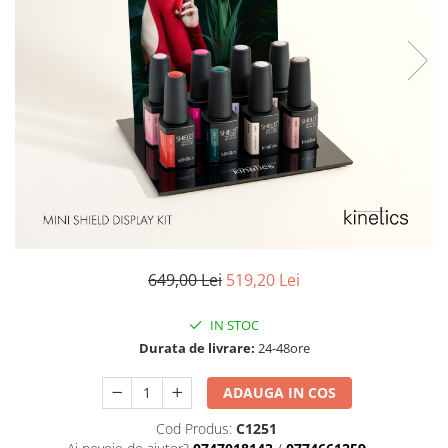
Geluri de Constructie
Tratament Filler cu Acid Hyaluronic
Păr Creț
Gel In Bottle
Păr Drept
Clasic Gel Medium
Puro Sole (protectie solara)
Jelly Gel Medium
Scalp
Jelly Gel Strong
Styling
Gel acrilic
iSmooth Îndreptare Permanentă
Acril
LUCE Tratament
Accesorii
Laminare/Reconstructie
649,00 Lei
519,20 Lei
IN STOC
Durata de livrare:
24-48ore
ADAUGA IN COS
Cod Produs:
C1251