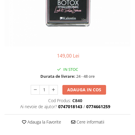
Geluri de Constructie
Tratament Filler cu Acid Hyaluronic
Păr Creț
Gel In Bottle
Păr Drept
Clasic Gel Medium
Puro Sole (protectie solara)
Jelly Gel Medium
Scalp
Jelly Gel Strong
Styling
Gel acrilic
149,00 Lei
iSmooth Îndreptare Permanentă
Acril
LUCE Tratament
Accesorii
IN STOC
Laminare/Reconstructie
Durata de livrare:
24 - 48 ore
ADAUGA IN COS
Cod Produs:
C840
Ai nevoie de ajutor?
0747018143
/
0774661259
Adauga la Favorite
Cere informatii