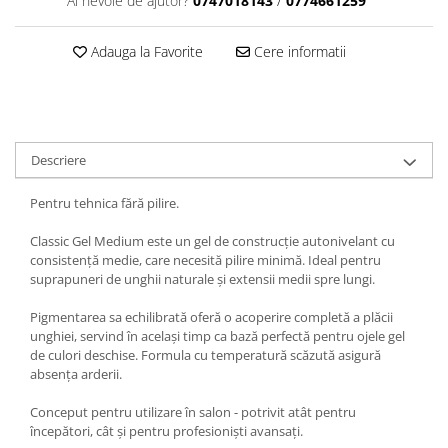
Ai nevoie de ajutor?
0747018143
/
0774661259
Adauga la Favorite
Cere informatii
Descriere
Pentru tehnica fără pilire.
Classic Gel Medium este un gel de construcție autonivelant cu
consistență medie, care necesită pilire minimă. Ideal pentru
suprapuneri de unghii naturale și extensii medii spre lungi.
Pigmentarea sa echilibrată oferă o acoperire completă a plăcii
unghiei, servind în același timp ca bază perfectă pentru ojele gel
de culori deschise. Formula cu temperatură scăzută asigură
absența arderii.
Conceput pentru utilizare în salon - potrivit atât pentru
începători, cât și pentru profesioniști avansați.