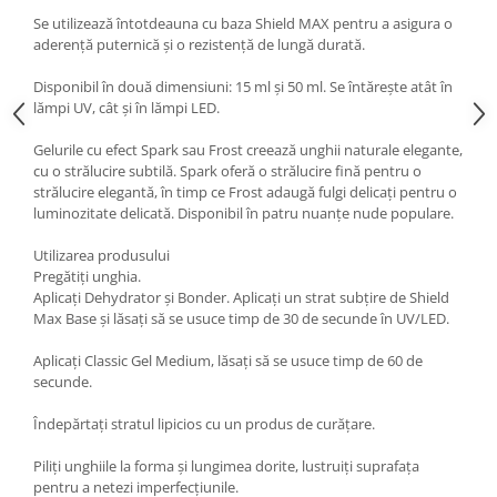
Se utilizează întotdeauna cu baza Shield MAX pentru a asigura o
aderență puternică și o rezistență de lungă durată.
Disponibil în două dimensiuni: 15 ml și 50 ml. Se întărește atât în ​​
lămpi UV, cât și în lămpi LED.
Gelurile cu efect Spark sau Frost creează unghii naturale elegante,
cu o strălucire subtilă. Spark oferă o strălucire fină pentru o
strălucire elegantă, în timp ce Frost adaugă fulgi delicați pentru o
luminozitate delicată. Disponibil în patru nuanțe nude populare.
Utilizarea produsului
Pregătiți unghia.
Aplicați Dehydrator și Bonder. Aplicați un strat subțire de Shield
Max Base și lăsați să se usuce timp de 30 de secunde în UV/LED.
Aplicați Classic Gel Medium, lăsați să se usuce timp de 60 de
secunde.
Îndepărtați stratul lipicios cu un produs de curățare.
Piliți unghiile la forma și lungimea dorite, lustruiți suprafața
pentru a netezi imperfecțiunile.