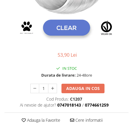
Geluri de Constructie
Tratament Filler cu Acid Hyaluronic
Păr Creț
Gel In Bottle
Păr Drept
Clasic Gel Medium
Puro Sole (protectie solara)
Jelly Gel Medium
Scalp
Jelly Gel Strong
Styling
Gel acrilic
53,90 Lei
iSmooth Îndreptare Permanentă
Acril
LUCE Tratament
Accesorii
IN STOC
Laminare/Reconstructie
Durata de livrare:
24-48ore
ADAUGA IN COS
Cod Produs:
C1207
Ai nevoie de ajutor?
0747018143
/
0774661259
Adauga la Favorite
Cere informatii