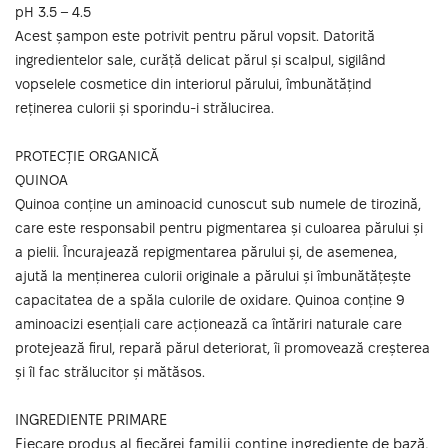
pH 3.5 – 4.5
Acest șampon este potrivit pentru părul vopsit. Datorită
ingredientelor sale, curăță delicat părul și scalpul, sigilând
vopselele cosmetice din interiorul părului, îmbunătățind
reținerea culorii și sporindu-i strălucirea.
PROTECȚIE ORGANICĂ
QUINOA
Quinoa conține un aminoacid cunoscut sub numele de tirozină,
care este responsabil pentru pigmentarea și culoarea părului și
a pielii. Încurajează repigmentarea părului și, de asemenea,
ajută la menținerea culorii originale a părului și îmbunătățește
capacitatea de a spăla culorile de oxidare. Quinoa conține 9
aminoacizi esențiali care acționează ca întăriri naturale care
protejează firul, repară părul deteriorat, îi promovează creșterea
și îl fac strălucitor și mătăsos.
INGREDIENTE PRIMARE
Fiecare produs al fiecărei familii conține ingrediente de bază,