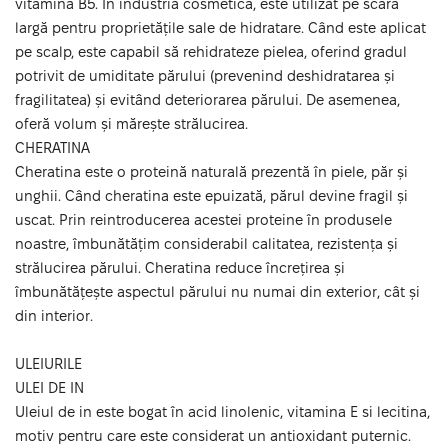
vitamina B5. În industria cosmetică, este utilizat pe scară
largă pentru proprietățile sale de hidratare. Când este aplicat
pe scalp, este capabil să rehidrateze pielea, oferind gradul
potrivit de umiditate părului (prevenind deshidratarea și
fragilitatea) și evitând deteriorarea părului. De asemenea,
oferă volum și mărește strălucirea.
CHERATINA
Cheratina este o proteină naturală prezentă în piele, păr și
unghii. Când cheratina este epuizată, părul devine fragil și
uscat. Prin reintroducerea acestei proteine în produsele
noastre, îmbunătățim considerabil calitatea, rezistența și
strălucirea părului. Cheratina reduce încrețirea și
îmbunătățește aspectul părului nu numai din exterior, cât și
din interior.
ULEIURILE
ULEI DE IN
Uleiul de in este bogat în acid linolenic, vitamina E si lecitina,
motiv pentru care este considerat un antioxidant puternic.