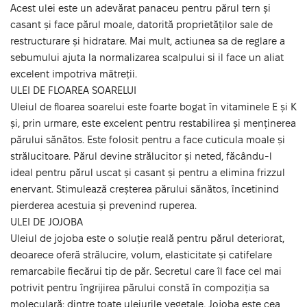
Acest ulei este un adevărat panaceu pentru părul tern și
casant și face părul moale, datorită proprietăților sale de
restructurare și hidratare. Mai mult, actiunea sa de reglare a
sebumului ajuta la normalizarea scalpului si il face un aliat
excelent impotriva mătreții.
ULEI DE FLOAREA SOARELUI
Uleiul de floarea soarelui este foarte bogat în vitaminele E și K
și, prin urmare, este excelent pentru restabilirea și menținerea
părului sănătos. Este folosit pentru a face cuticula moale și
strălucitoare. Părul devine strălucitor și neted, făcându-l
ideal pentru părul uscat și casant și pentru a elimina frizzul
enervant. Stimulează creșterea părului sănătos, încetinind
pierderea acestuia și prevenind ruperea.
ULEI DE JOJOBA
Uleiul de jojoba este o soluție reală pentru părul deteriorat,
deoarece oferă strălucire, volum, elasticitate și catifelare
remarcabile fiecărui tip de păr. Secretul care îl face cel mai
potrivit pentru îngrijirea părului constă în compoziția sa
moleculară: dintre toate uleiurile vegetale, Jojoba este cea