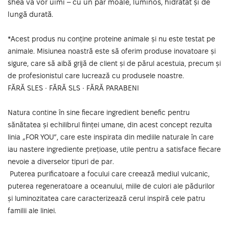
shea vă vor uimi – cu un păr moale, luminos, hidratat și de
lungă durată.
*Acest produs nu conține proteine animale și nu este testat pe
animale. Misiunea noastră este să oferim produse inovatoare și
sigure, care să aibă grijă de client și de părul acestuia, precum și
de profesionistul care lucrează cu produsele noastre.
FĂRĂ SLES ∙ FĂRĂ SLS ∙ FĂRĂ PARABENI
Natura contine în sine fiecare ingredient benefic pentru
sănătatea și echilibrul ființei umane, din acest concept rezulta
linia „FOR YOU”, care este inspirata din mediile naturale în care
iau nastere ingrediente prețioase, utile pentru a satisface fiecare
nevoie a diverselor tipuri de par.
Puterea purificatoare a focului care creează mediul vulcanic,
puterea regeneratoare a oceanului, miile de culori ale pădurilor
și luminozitatea care caracterizează cerul inspiră cele patru
familii ale liniei.