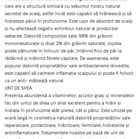
care are o structură similară cu sebumul nostru natural
secretat de scalp, astfel încât este capabil să hrănească și să
hidrateze părul în profunzime. Este ușor de absorbit de scalp
și nu afectează negativ echilibrul natural al producției
sebacee. Datorită compoziției sale, 98% din grăsimi
mononesaturate și doar 2% din grăsimi saturate, Jojoba
poate pătrunde în foliculii de păr, întărind firul de păr la
rădăcină și hrănind fibrele capilare. De asemenea, este
popular datorită proprietăților sale antibacteriene dovedite,
este capabil să calmeze inflamația scalpului și poate fi folosit
ca un anti- mătreață natural.
UNT DE SHEA
Prezența abundentă a vitaminelor, acizilor grași și mineralelor
fac din untul de shea un aliat excelent pentru a hrăni și
hidrata în profunzime atât pielea, cât și părul. Este utilizat pe
scară largă în cosmetica naturală datorită proprietăților sale
reparatoare, protectoare, hrănitoare, fermitate, hidratante și
antiinflamatoare. Tratamentele noastre pe bază de unt de