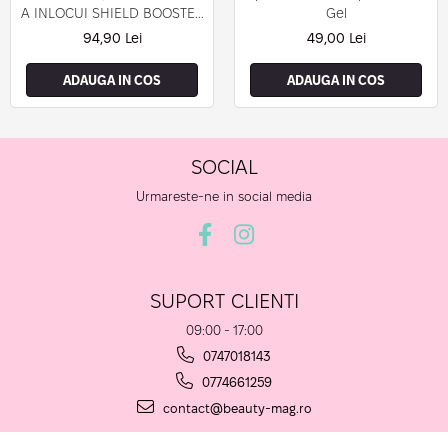
A INLOCUI SHIELD BOOSTER
Gel
TACK FREE TOP COAT)
94,90 Lei
49,00 Lei
ADAUGA IN COS
ADAUGA IN COS
SOCIAL
Urmareste-ne in social media
SUPORT CLIENTI
09:00 - 17:00
0747018143
0774661259
contact@beauty-mag.ro