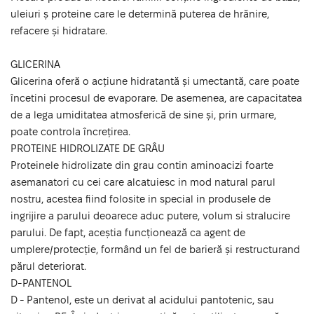
uleiuri ș proteine care le determină puterea de hrănire,
refacere și hidratare.
GLICERINA
Glicerina oferă o acțiune hidratantă și umectantă, care poate
încetini procesul de evaporare. De asemenea, are capacitatea
de a lega umiditatea atmosferică de sine și, prin urmare,
poate controla încrețirea.
PROTEINE HIDROLIZATE DE GRÂU
Proteinele hidrolizate din grau contin aminoacizi foarte
asemanatori cu cei care alcatuiesc in mod natural parul
nostru, acestea fiind folosite in special in produsele de
ingrijire a parului deoarece aduc putere, volum si stralucire
parului. De fapt, aceștia funcționează ca agent de
umplere/protecție, formând un fel de barieră și restructurand
părul deteriorat.
D-PANTENOL
D - Pantenol, este un derivat al acidului pantotenic, sau