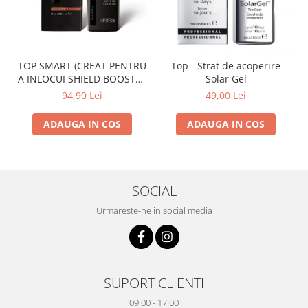
TOP SMART (CREAT PENTRU
Top - Strat de acoperire
A INLOCUI SHIELD BOOSTER
Solar Gel
TACK FREE TOP COAT)
94,90 Lei
49,00 Lei
ADAUGA IN COS
ADAUGA IN COS
SOCIAL
Urmareste-ne in social media
SUPORT CLIENTI
09:00 - 17:00