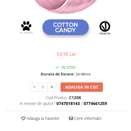
Geluri de Constructie
Tratament Filler cu Acid Hyaluronic
Păr Creț
Gel In Bottle
Păr Drept
Clasic Gel Medium
Puro Sole (protectie solara)
Jelly Gel Medium
Scalp
Jelly Gel Strong
Styling
Gel acrilic
53,90 Lei
iSmooth Îndreptare Permanentă
Acril
LUCE Tratament
Accesorii
IN STOC
Laminare/Reconstructie
Durata de livrare:
24-48ore
ADAUGA IN COS
Cod Produs:
C1208
Ai nevoie de ajutor?
0747018143
/
0774661259
Adauga la Favorite
Cere informatii