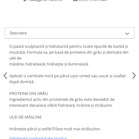
Descriere
O pastă sculptantă și hidratantă pentru toate tipurile de barbă și
mustață. Formula sa, pe bază de proteine din grâu și derivate din
ulei de
măsline, hidratează, hrănește și iluminează.
Aplicați o cantitate mică pe părul ușor umed sau uscat și coafați
după dorință.
PROTEINE DIN GRÂU
Ingredientul activ din proteinele de grâu este deosebit de
interesant deoarece oferă hidratare, hrănire și strălucire.
ULEI DE MĂSLINE
Hrănește părul și astfel îl face mult mai strălucitor.
Informatii conformitate produs