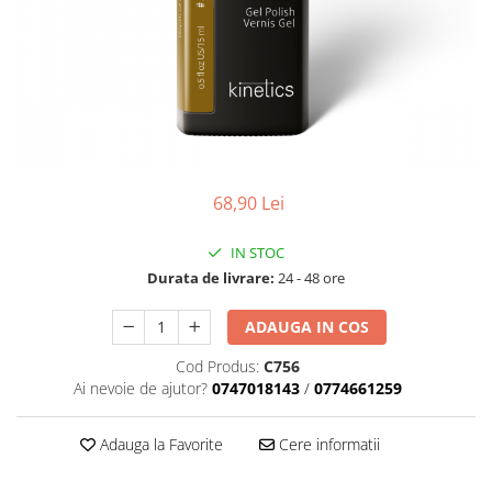
Geluri de Constructie
Tratament Filler cu Acid Hyaluronic
Păr Creț
Gel In Bottle
Păr Drept
Clasic Gel Medium
Puro Sole (protectie solara)
Jelly Gel Medium
Scalp
Jelly Gel Strong
Styling
Gel acrilic
68,90 Lei
iSmooth Îndreptare Permanentă
Acril
LUCE Tratament
Accesorii
IN STOC
Laminare/Reconstructie
Durata de livrare:
24 - 48 ore
ADAUGA IN COS
Cod Produs:
C756
Ai nevoie de ajutor?
0747018143
/
0774661259
Adauga la Favorite
Cere informatii