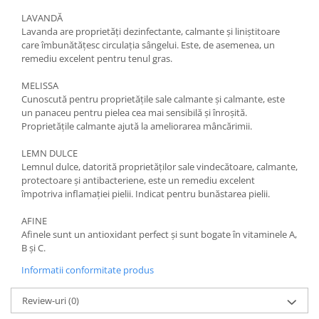
LAVANDĂ
Lavanda are proprietăți dezinfectante, calmante și liniștitoare
care îmbunătățesc circulația sângelui. Este, de asemenea, un
remediu excelent pentru tenul gras.
MELISSA
Cunoscută pentru proprietățile sale calmante și calmante, este
un panaceu pentru pielea cea mai sensibilă și înroșită.
Proprietățile calmante ajută la ameliorarea mâncărimii.
LEMN DULCE
Lemnul dulce, datorită proprietăților sale vindecătoare, calmante,
protectoare și antibacteriene, este un remediu excelent
împotriva inflamației pielii. Indicat pentru bunăstarea pielii.
AFINE
Afinele sunt un antioxidant perfect și sunt bogate în vitaminele A,
B și C.
Informatii conformitate produs
Review-uri
(0)