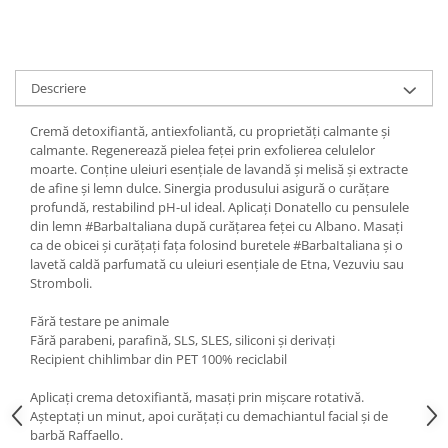
Descriere
Cremă detoxifiantă, antiexfoliantă, cu proprietăți calmante și
calmante. Regenerează pielea feței prin exfolierea celulelor
moarte. Conține uleiuri esențiale de lavandă și melisă și extracte
de afine și lemn dulce. Sinergia produsului asigură o curățare
profundă, restabilind pH-ul ideal. Aplicați Donatello cu pensulele
din lemn #BarbaItaliana după curățarea feței cu Albano. Masați
ca de obicei și curățați fața folosind buretele #BarbaItaliana și o
lavetă caldă parfumată cu uleiuri esențiale de Etna, Vezuviu sau
Stromboli.
Fără testare pe animale
Fără parabeni, parafină, SLS, SLES, siliconi și derivați
Recipient chihlimbar din PET 100% reciclabil
Aplicați crema detoxifiantă, masați prin mișcare rotativă.
Așteptați un minut, apoi curățați cu demachiantul facial și de
barbă Raffaello.