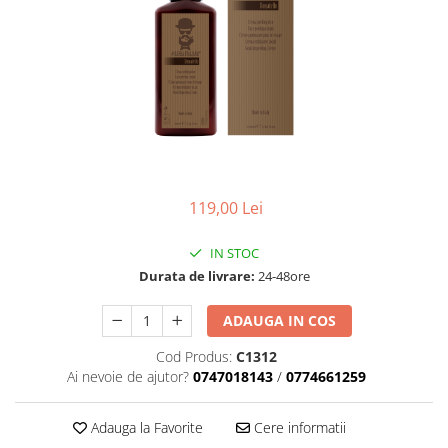
Geluri de Constructie
Tratament Filler cu Acid Hyaluronic
Păr Creț
Gel In Bottle
Păr Drept
Clasic Gel Medium
Puro Sole (protectie solara)
Jelly Gel Medium
Scalp
Jelly Gel Strong
Styling
Gel acrilic
iSmooth Îndreptare Permanentă
Acril
119,00 Lei
LUCE Tratament
Accesorii
Laminare/Reconstructie
IN STOC
Durata de livrare:
24-48ore
ADAUGA IN COS
Cod Produs:
C1312
Ai nevoie de ajutor?
0747018143
/
0774661259
Adauga la Favorite
Cere informatii