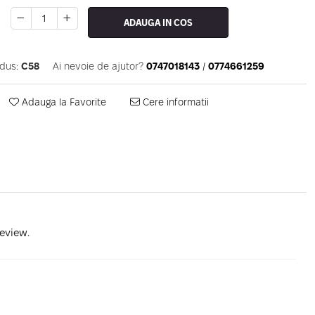
ADAUGA IN COS
dus:
C58
Ai nevoie de ajutor?
0747018143
/
0774661259
Adauga la Favorite
Cere informatii
review.