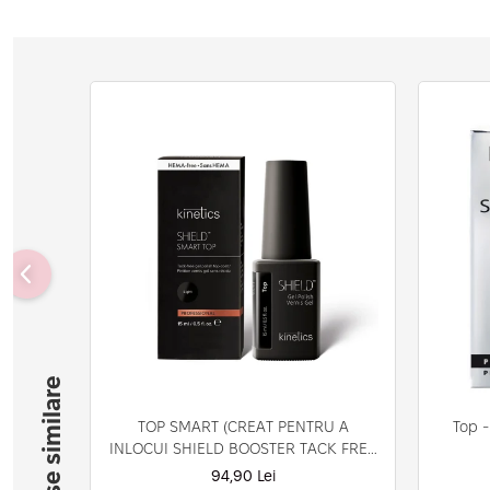
Produse similare
TOP SMART (CREAT PENTRU A
Top -
INLOCUI SHIELD BOOSTER TACK FREE
TOP COAT)
94,90 Lei