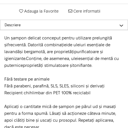
Adauga la Favorite
Cere informatii
Descriere
Un șampon delicat conceput pentru utilizare prelungită
șifrecventă. Datorită combinațieide uleiuri esențiale de
lavandăși bergamotă, are proprietățipurificatoare și
igienizante.Conține, de asemenea, uleiesențial de mentă cu
puterniceproprietăți stimulatoare șitonifiante.
Fără testare pe animale
Fără parabeni, parafină, SLS, SLES, siliconi și derivați
Recipient chihlimbar din PET 100% reciclabil
Aplicați o cantitate mică de șampon pe părul ud și masați
pentru a forma spumă. Lăsați să acționeze câteva minute,
apoi clătiți bine și uscați cu prosopul. Repetați aplicarea,
dacă este necesar.