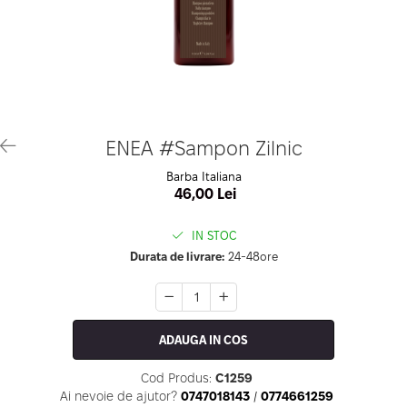
Geluri de Constructie
Tratament Filler cu Acid Hyaluronic
Păr Creț
Gel In Bottle
Păr Drept
Clasic Gel Medium
Puro Sole (protectie solara)
Jelly Gel Medium
Scalp
Jelly Gel Strong
Styling
Gel acrilic
iSmooth Îndreptare Permanentă
ENEA #Sampon Zilnic
Acril
LUCE Tratament
Barba Italiana
Accesorii
Laminare/Reconstructie
46,00 Lei
IN STOC
Durata de livrare:
24-48ore
ADAUGA IN COS
Cod Produs:
C1259
Ai nevoie de ajutor?
0747018143
/
0774661259