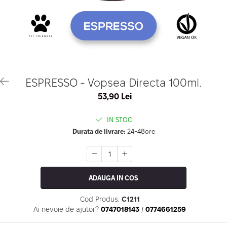
Geluri de Constructie
Tratament Filler cu Acid Hyaluronic
Păr Creț
Gel In Bottle
Păr Drept
Clasic Gel Medium
Puro Sole (protectie solara)
Jelly Gel Medium
Scalp
Jelly Gel Strong
Styling
Gel acrilic
iSmooth Îndreptare Permanentă
ESPRESSO - Vopsea Directa 100ml.
Acril
LUCE Tratament
53,90 Lei
Accesorii
Laminare/Reconstructie
IN STOC
Durata de livrare:
24-48ore
ADAUGA IN COS
Cod Produs:
C1211
Ai nevoie de ajutor?
0747018143
/
0774661259