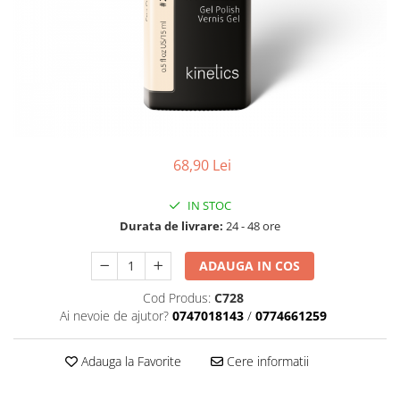
Geluri de Constructie
Tratament Filler cu Acid Hyaluronic
Păr Creț
Gel In Bottle
Păr Drept
Clasic Gel Medium
Puro Sole (protectie solara)
Jelly Gel Medium
Scalp
Jelly Gel Strong
Styling
Gel acrilic
68,90 Lei
iSmooth Îndreptare Permanentă
Acril
LUCE Tratament
Accesorii
IN STOC
Laminare/Reconstructie
Durata de livrare:
24 - 48 ore
ADAUGA IN COS
Cod Produs:
C728
Ai nevoie de ajutor?
0747018143
/
0774661259
Adauga la Favorite
Cere informatii