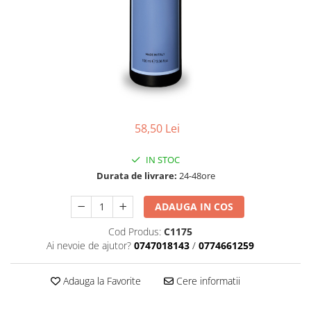
Geluri de Constructie
Tratament Filler cu Acid Hyaluronic
Păr Creț
Gel In Bottle
Păr Drept
Clasic Gel Medium
Puro Sole (protectie solara)
Jelly Gel Medium
Scalp
Jelly Gel Strong
Styling
Gel acrilic
58,50 Lei
iSmooth Îndreptare Permanentă
Acril
LUCE Tratament
Accesorii
IN STOC
Laminare/Reconstructie
Durata de livrare:
24-48ore
ADAUGA IN COS
Cod Produs:
C1175
Ai nevoie de ajutor?
0747018143
/
0774661259
Adauga la Favorite
Cere informatii