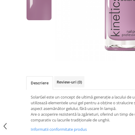
Geluri de Constructie
Tratament Filler cu Acid Hyaluronic
Păr Creț
Gel In Bottle
Păr Drept
Clasic Gel Medium
Puro Sole (protectie solara)
Jelly Gel Medium
Scalp
Jelly Gel Strong
Styling
Gel acrilic
iSmooth Îndreptare Permanentă
Acril
LUCE Tratament
Accesorii
Laminare/Reconstructie
Review-uri
(0)
Descriere
SolarGel este un concept de ultimă generație a lacului de u
utilizează elementele unui gel pentru a obține o stralucire 
aspect asemănător gelului, fără uscare în lampă.
Are o acoperire rezistentă la zgârieturi, oferind un timp d
comparativ cu lacurile tradiționale de unghii.
Informatii conformitate produs