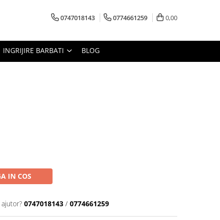
0747018143
0774661259
0,00
INGRIJIRE BARBATI
BLOG
A IN COS
 ajutor?
0747018143
/
0774661259