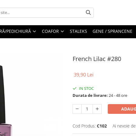
RĂ/PEDICHIURĂ
COAFOR
STALEKS
GENE / SPRANCENE
French Lilac #280
39,90 Lei
IN STOC
Durata de livrare:
24 - 48 ore
ADAUG
Cod Produs:
C102
Ai nevoie de