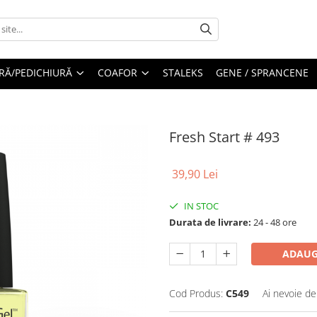
RĂ/PEDICHIURĂ
COAFOR
STALEKS
GENE / SPRANCENE
Fresh Start # 493
39,90 Lei
IN STOC
Durata de livrare:
24 - 48 ore
ADAUG
Cod Produs:
C549
Ai nevoie de