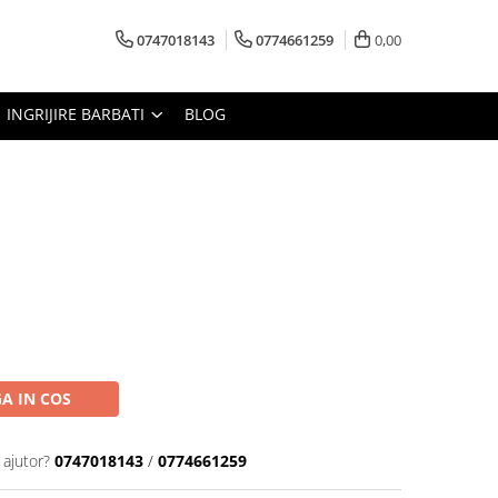
0747018143
0774661259
0,00
INGRIJIRE BARBATI
BLOG
A IN COS
 ajutor?
0747018143
/
0774661259