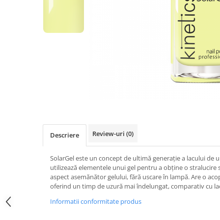
Geluri de Constructie
Tratament Filler cu Acid Hyaluronic
Păr Creț
Gel In Bottle
Păr Drept
Clasic Gel Medium
Puro Sole (protectie solara)
Jelly Gel Medium
Scalp
Jelly Gel Strong
Styling
Gel acrilic
iSmooth Îndreptare Permanentă
Acril
LUCE Tratament
Accesorii
Laminare/Reconstructie
Review-uri
(0)
Descriere
SolarGel este un concept de ultimă generație a lacului de u
utilizează elementele unui gel pentru a obține o stralucire 
aspect asemănător gelului, fără uscare în lampă. Are o acope
oferind un timp de uzură mai îndelungat, comparativ cu lacu
Informatii conformitate produs