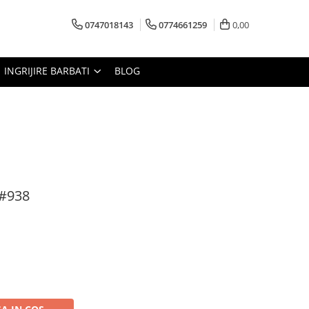
0747018143
0774661259
0,00
INGRIJIRE BARBATI
BLOG
 #938