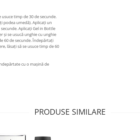
 se usuce timp de 30 de secunde.
eați podea umedă). Aplicați un
secunde. Aplicați Gel in Bottle
der și se usucă unghie cu unghie
de 60 de secunde. Îndepărtați
gere, lăsați să se usuce timp de 60
i îndepărtate cu o mașină de
PRODUSE SIMILARE