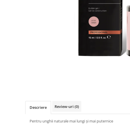
Geluri de Constructie
Tratament Filler cu Acid Hyaluronic
Păr Creț
Gel In Bottle
Păr Drept
Clasic Gel Medium
Puro Sole (protectie solara)
Jelly Gel Medium
Scalp
Jelly Gel Strong
Styling
Gel acrilic
iSmooth Îndreptare Permanentă
Acril
LUCE Tratament
Accesorii
Laminare/Reconstructie
Review-uri
(0)
Descriere
Pentru unghii naturale mai lungi și mai puternice