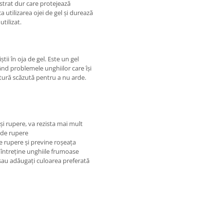
 strat dur care protejează
a utilizarea ojei de gel și durează
utilizat.
tii în oja de gel. Este un gel
rând problemele unghiilor care își
tură scăzută pentru a nu arde.
și rupere, va rezista mai mult
ă de rupere
de rupere și previne roșeața
 întreține unghiile frumoase
sau adăugați culoarea preferată