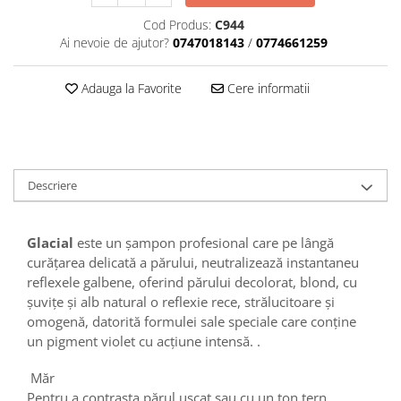
Cod Produs:
C944
Ai nevoie de ajutor?
0747018143
/
0774661259
Adauga la Favorite
Cere informatii
Descriere
Glacial
este un șampon profesional care pe lângă
curățarea delicată a părului, neutralizează instantaneu
reflexele galbene, oferind părului decolorat, blond, cu
șuvițe și alb natural o reflexie rece, strălucitoare și
omogenă, datorită formulei sale speciale care conține
un pigment violet cu acțiune intensă. .
Măr
Pentru a contrasta părul uscat sau cu un ton tern.