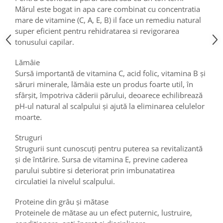
Mărul este bogat in apa care combinat cu concentratia
mare de vitamine (C, A, E, B) il face un remediu natural
super eficient pentru rehidratarea si revigorarea
tonusului capilar.
Lămâie
Sursă importantă de vitamina C, acid folic, vitamina B și
săruri minerale, lămâia este un produs foarte util, în
sfârșit, împotriva căderii părului, deoarece echilibrează
pH-ul natural al scalpului și ajută la eliminarea celulelor
moarte.
Struguri
Strugurii sunt cunoscuți pentru puterea sa revitalizantă
și de întărire. Sursa de vitamina E, previne caderea
parului subtire si deteriorat prin imbunatatirea
circulatiei la nivelul scalpului.
Proteine ​​din grâu și mătase
Proteinele de mătase au un efect puternic, lustruire,