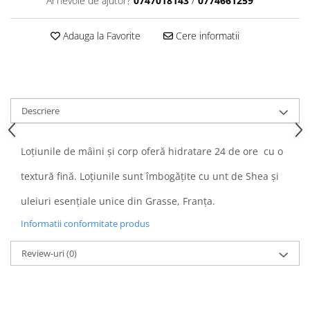
Ai nevoie de ajutor?
0747018143
/
0774661259
Adauga la Favorite
Cere informatii
Descriere
Loțiunile de mâini și corp oferă hidratare 24 de ore cu o
textură fină. Loțiunile sunt îmbogățite cu unt de Shea și
uleiuri esențiale unice din Grasse, Franța.
Informatii conformitate produs
Review-uri
(0)