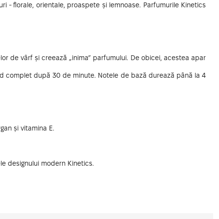
i - florale, orientale, proaspete și lemnoase. Parfumurile Kinetics
or de vârf și creează „inima” parfumului. De obicei, acestea apar
chid complet după 30 de minute. Notele de bază durează până la 4
gan și vitamina E.
ele designului modern Kinetics.