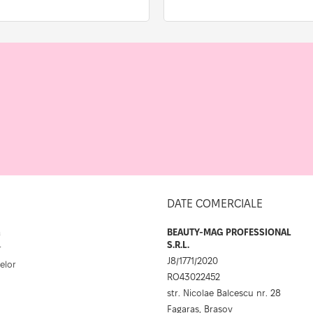
DATE COMERCIALE
a
BEAUTY-MAG PROFESSIONAL
S.R.L.
r
J8/1771/2020
elor
RO43022452
str. Nicolae Balcescu nr. 28
Fagaras, Brasov