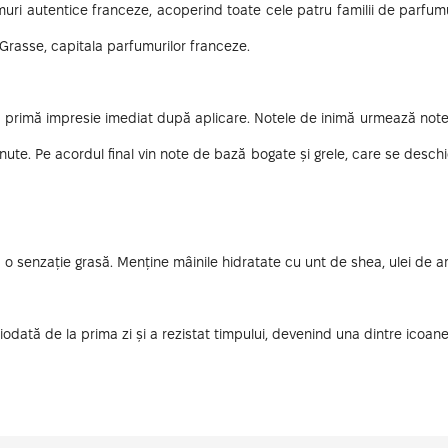
muri autentice franceze, acoperind toate cele patru familii de parfumur
Grasse, capitala parfumurilor franceze.
 primă impresie imediat după aplicare. Notele de inimă urmează notel
inute. Pe acordul final vin note de bază bogate și grele, care se des
 o senzație grasă. Menține mâinile hidratate cu unt de shea, ulei de ar
odată de la prima zi și a rezistat timpului, devenind una dintre icoan