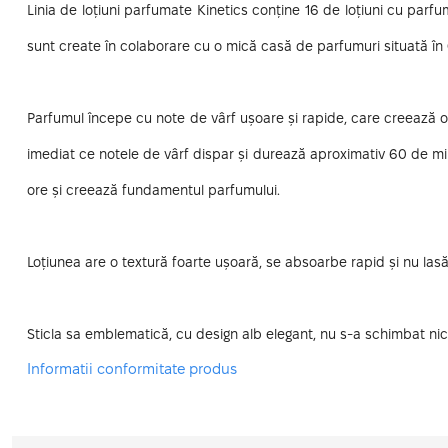
Linia de loțiuni parfumate Kinetics conține 16 de loțiuni cu parfu
sunt create în colaborare cu o mică casă de parfumuri situată în 
Parfumul începe cu note de vârf ușoare și rapide, care creează o
imediat ce notele de vârf dispar și durează aproximativ 60 de m
ore și creează fundamentul parfumului.
Loțiunea are o textură foarte ușoară, se absoarbe rapid și nu lasă
Sticla sa emblematică, cu design alb elegant, nu s-a schimbat nici
Informatii conformitate produs