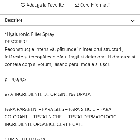
Adauga la Favorite
Cere informatii
Descriere
*Hyaluronic Filler Spray
DESCRIERE
Reconstrucție intensivă, pătrunde în interiorul structurii,
întărește și îmbogățește părul fragil și deteriorat. Hidrateaza si
confera corp si volum, lăsând părul moale si ușor.
pH 4,0/4,5
97% INGREDIENTE DE ORIGINE NATURALA
FĂRĂ PARABENI – FĂRĂ SLES – FĂRĂ SILICIU – FĂRĂ
COLORANȚI – TESTAT NICHEL – TESTAT DERMATOLOGIC –
INGREDIENTE ORGANICE CERTIFICATE
CUM SE UTILIZEAZA