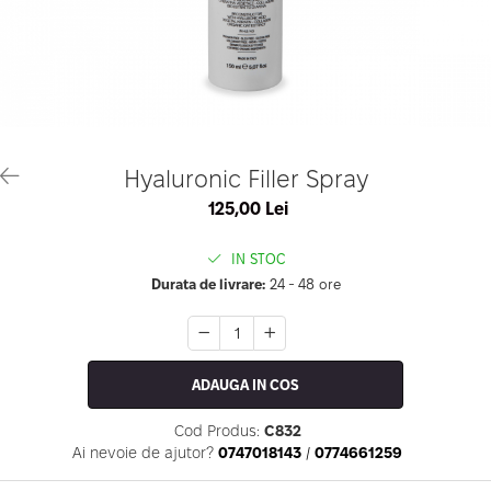
Geluri de Constructie
Tratament Filler cu Acid Hyaluronic
Păr Creț
Gel In Bottle
Păr Drept
Clasic Gel Medium
Puro Sole (protectie solara)
Jelly Gel Medium
Scalp
Jelly Gel Strong
Styling
Gel acrilic
iSmooth Îndreptare Permanentă
Hyaluronic Filler Spray
Acril
LUCE Tratament
125,00 Lei
Accesorii
Laminare/Reconstructie
IN STOC
Durata de livrare:
24 - 48 ore
ADAUGA IN COS
Cod Produs:
C832
Ai nevoie de ajutor?
0747018143
/
0774661259