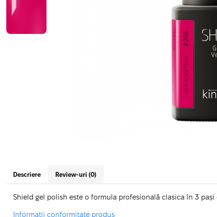
Geluri de Constructie
Tratament Filler cu Acid Hyaluronic
Păr Creț
Gel In Bottle
Păr Drept
Clasic Gel Medium
Puro Sole (protectie solara)
Jelly Gel Medium
Scalp
Jelly Gel Strong
Styling
Gel acrilic
iSmooth Îndreptare Permanentă
Acril
LUCE Tratament
Accesorii
Laminare/Reconstructie
Descriere
Review-uri
(0)
Shield gel polish este o formula profesională clasica în 3 pași
Informatii conformitate produs