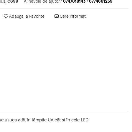
us:
C699
Ai nevoie de ajutor?
0747018143
/
0774661259
Adauga la Favorite
Cere informatii
se usuca atât în lămpile UV cât și în cele LED