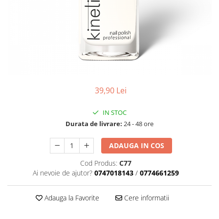
Geluri de Constructie
Tratament Filler cu Acid Hyaluronic
Păr Creț
Gel In Bottle
Păr Drept
Clasic Gel Medium
Puro Sole (protectie solara)
Jelly Gel Medium
Scalp
Jelly Gel Strong
Styling
Gel acrilic
39,90 Lei
iSmooth Îndreptare Permanentă
Acril
LUCE Tratament
Accesorii
IN STOC
Laminare/Reconstructie
Durata de livrare:
24 - 48 ore
ADAUGA IN COS
Cod Produs:
C77
Ai nevoie de ajutor?
0747018143
/
0774661259
Adauga la Favorite
Cere informatii