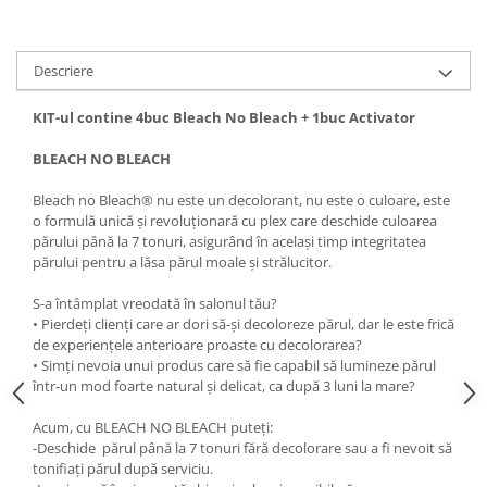
Descriere
KIT-ul contine 4buc Bleach No Bleach + 1buc Activator
BLEACH NO BLEACH
Bleach no Bleach® nu este un decolorant, nu este o culoare, este
o formulă unică și revoluționară cu plex care deschide culoarea
părului până la 7 tonuri, asigurând în același timp integritatea
părului pentru a lăsa părul moale și strălucitor.
S-a întâmplat vreodată în salonul tău?
• Pierdeți clienți care ar dori să-și decoloreze părul, dar le este frică
de experiențele anterioare proaste cu decolorarea?
• Simți nevoia unui produs care să fie capabil să lumineze părul
într-un mod foarte natural și delicat, ca după 3 luni la mare?
Acum, cu BLEACH NO BLEACH puteți:
-Deschide părul până la 7 tonuri fără decolorare sau a fi nevoit să
tonifiați părul după serviciu.