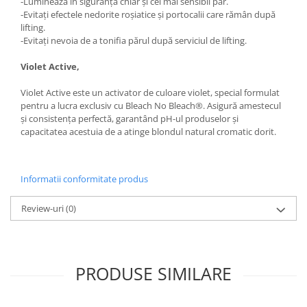
-Luminează în siguranță chiar și cel mai sensibil păr.
-Evitați efectele nedorite roșiatice și portocalii care rămân după
lifting.
-Evitați nevoia de a tonifia părul după serviciul de lifting.
Violet Active,
Violet Active este un activator de culoare violet, special formulat
pentru a lucra exclusiv cu Bleach No Bleach®. Asigură amestecul
și consistența perfectă, garantând pH-ul produselor și
capacitatea acestuia de a atinge blondul natural cromatic dorit.
Informatii conformitate produs
Review-uri
(0)
PRODUSE SIMILARE