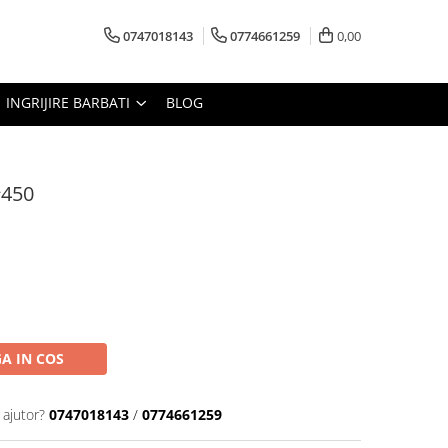
0747018143
0774661259
0,00
INGRIJIRE BARBATI
BLOG
#450
A IN COS
 ajutor?
0747018143
/
0774661259