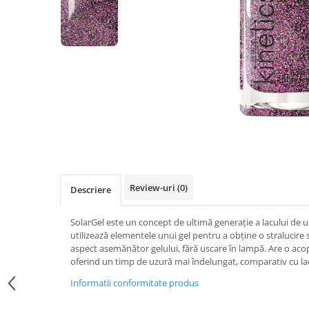
Geluri de Constructie
Tratament Filler cu Acid Hyaluronic
Păr Creț
Gel In Bottle
Păr Drept
Clasic Gel Medium
Puro Sole (protectie solara)
Jelly Gel Medium
Scalp
Jelly Gel Strong
Styling
Gel acrilic
iSmooth Îndreptare Permanentă
Acril
LUCE Tratament
Accesorii
Laminare/Reconstructie
Review-uri
(0)
Descriere
SolarGel este un concept de ultimă generație a lacului de u
utilizează elementele unui gel pentru a obține o stralucire 
aspect asemănător gelului, fără uscare în lampă. Are o acope
oferind un timp de uzură mai îndelungat, comparativ cu lacu
Informatii conformitate produs