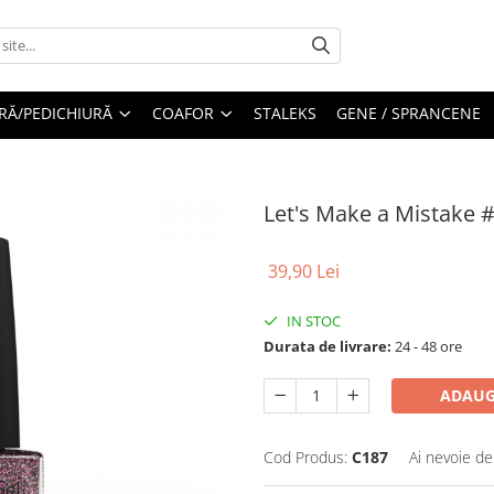
RĂ/PEDICHIURĂ
COAFOR
STALEKS
GENE / SPRANCENE
Let's Make a Mistake 
39,90 Lei
IN STOC
Durata de livrare:
24 - 48 ore
ADAUG
Cod Produs:
C187
Ai nevoie de