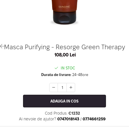
Geluri de Constructie
Tratament Filler cu Acid Hyaluronic
Păr Creț
Gel In Bottle
Păr Drept
Clasic Gel Medium
Puro Sole (protectie solara)
Jelly Gel Medium
Scalp
Jelly Gel Strong
Styling
Gel acrilic
iSmooth Îndreptare Permanentă
Masca Purifying - Resorge Green Therapy
Acril
LUCE Tratament
108,00 Lei
Accesorii
Laminare/Reconstructie
IN STOC
Durata de livrare:
24-48ore
ADAUGA IN COS
Cod Produs:
C1232
Ai nevoie de ajutor?
0747018143
/
0774661259