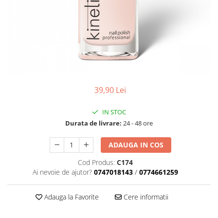
Geluri de Constructie
Tratament Filler cu Acid Hyaluronic
Păr Creț
Gel In Bottle
Păr Drept
Clasic Gel Medium
Puro Sole (protectie solara)
Jelly Gel Medium
Scalp
Jelly Gel Strong
Styling
Gel acrilic
iSmooth Îndreptare Permanentă
39,90 Lei
Acril
LUCE Tratament
Accesorii
IN STOC
Laminare/Reconstructie
Durata de livrare:
24 - 48 ore
ADAUGA IN COS
Cod Produs:
C174
Ai nevoie de ajutor?
0747018143
/
0774661259
Adauga la Favorite
Cere informatii